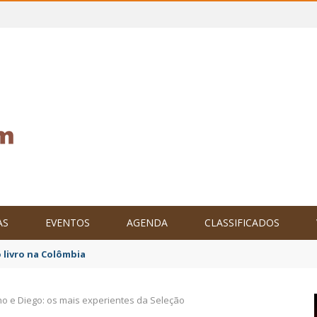
AS
EVENTOS
AGENDA
CLASSIFICADOS
tam o Brasil no XXIV Parlamento Internacional de Escritores, na C
o e Diego: os mais experientes da Seleção