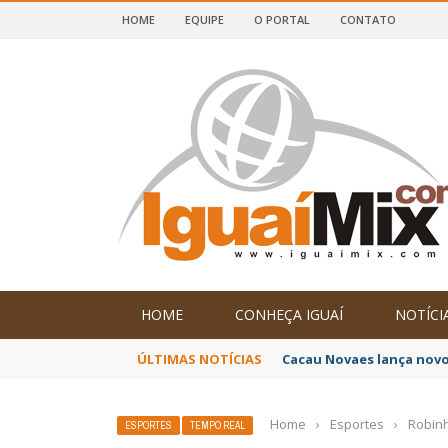
HOME
EQUIPE
O PORTAL
CONTATO
DE IGUAÍ E SUDOESTE DA BAHIA
HOME
CONHEÇA IGUAÍ
NOTÍCI
ÚLTIMAS NOTÍCIAS
Poetas baianos represen
Home
›
Esportes
›
Robinh
ESPORTES
TEMPO REAL