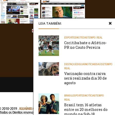
LEIA TAMBÉM:
ESPORTES
NOTÍCIAS
TEMPO REAL
Coritiba bate o Atlético-
PR no Couto Pereira
DESTAQUES
IGUAÍ
NOTÍCIAS
SAÚDE
TEMPO
REAL
Vacinação contra raiva
será realizada dia 30 de
agosto
/// WebtivaHOSTING
BRASIL
ESPORTES
NOTÍCIAS
TEMPO
REAL
Brasil tem 16 atletas
entre os 20 melhores do
mundo na Sub-18