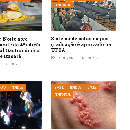
TEMPO REAL
Sistema de cotas na pós-
a Noite abre
graduação é aprovado na
noite da 4ª edição
UFBA
val Gastronômico
e Itacaré
13 DE JANEIRO DE 2017
HO DE 2017
FOCO
NOTÍCIAS
BRASIL
NOTÍCIAS
SAÚDE
TEMPO REAL