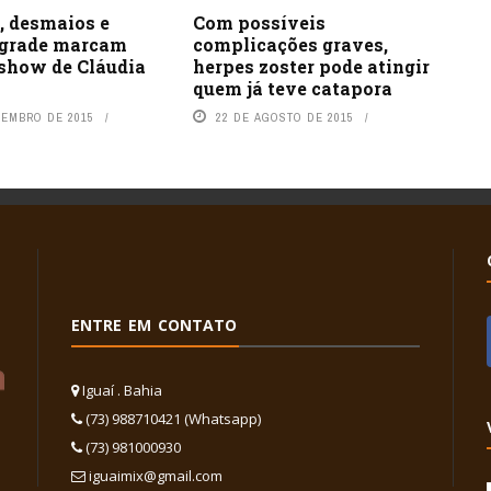
, desmaios e
Com possíveis
 grade marcam
complicações graves,
 show de Cláudia
herpes zoster pode atingir
quem já teve catapora
VEMBRO DE 2015
22 DE AGOSTO DE 2015
ENTRE EM CONTATO
Iguaí . Bahia
(73) 988710421 (Whatsapp)
(73) 981000930
iguaimix@gmail.com