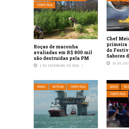
TEMPO REAL
Chef Mei
primeira 
Roças de maconha
do Festi
avaliadas em R$ 800 mil
Sabores d
são destruídas pela PM
15 DE JUL
1 DE FEVEREIRO DE 2020
BRASIL
NOTÍCIAS
TEMPO REAL
BAHIA
NO 
TEMPO REAL