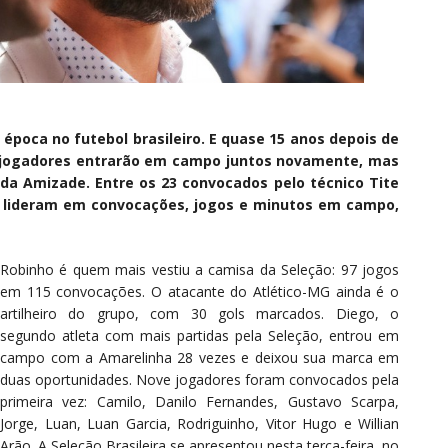
época no futebol brasileiro. E quase 15 anos depois de
is jogadores entrarão em campo juntos novamente, mas
 da Amizade. Entre os 23 convocados pelo técnico Tite
s lideram em convocações, jogos e minutos em campo,
Robinho é quem mais vestiu a camisa da Seleção: 97 jogos
em 115 convocações. O atacante do Atlético-MG ainda é o
artilheiro do grupo, com 30 gols marcados. Diego, o
segundo atleta com mais partidas pela Seleção, entrou em
campo com a Amarelinha 28 vezes e deixou sua marca em
duas oportunidades. Nove jogadores foram convocados pela
primeira vez: Camilo, Danilo Fernandes, Gustavo Scarpa,
Jorge, Luan, Luan Garcia, Rodriguinho, Vitor Hugo e Willian
Arão. A Seleção Brasileira se apresentou nesta terça-feira, no