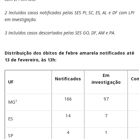
2
Incluídos casos notificados pelas SES PI, SC, ES, AL e DF com LPI
em Investigação.
3
Incluídos casos descartados pelas SES GO, DF, AM e PA.
Distribuição dos óbitos de febre amarela notificados até
13 de fevereiro, às 13h:
Em
Notificados
Con
UF
investigação
166
97
1
MG
14
7
ES
4
1
SP