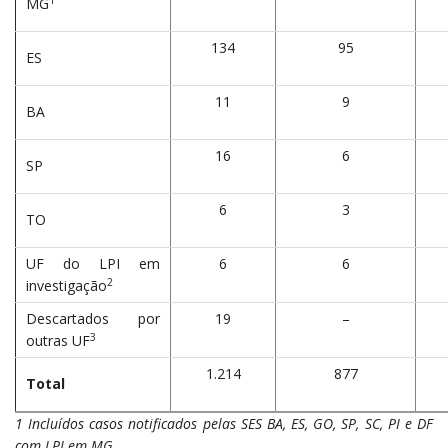
MG
134
95
ES
11
9
BA
16
6
SP
6
3
TO
UF do LPI em
6
6
2
investigação
Descartados por
19
–
3
outras UF
1.214
877
Total
1
Incluídos casos notificados pelas SES BA, ES, GO, SP, SC, PI e DF
com LPI em MG.