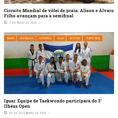
Circuito Mundial de vôlei de praia: Alison e Álvaro
Filho avançam para a semifinal
3 DE MAIO DE 2019
BAHIA
DESTAQUES
ESPORTES
IGUAÍ
NOTÍCIAS
TEMPO REAL
Iguaí: Equipe de Taekwondo participará do 3°
Ilhéus Open
24 DE SETEMBRO DE 2016