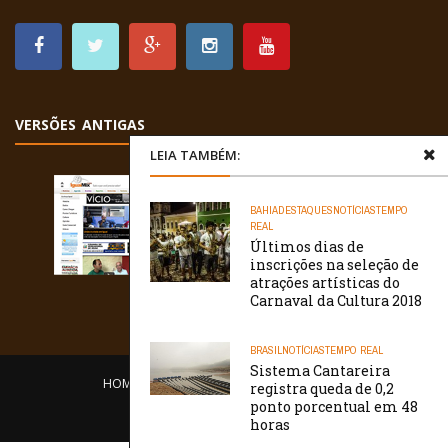
VERSÕES ANTIGAS
LEIA TAMBÉM:
BAHIA
DESTAQUES
NOTÍCIAS
TEMPO
REAL
Últimos dias de
inscrições na seleção de
atrações artísticas do
Carnaval da Cultura 2018
BRASIL
NOTÍCIAS
TEMPO REAL
Sistema Cantareira
HOME
EQUIPE
O PORTAL
CONTATO
registra queda de 0,2
ponto porcentual em 48
/// WebtivaHOSTING
horas