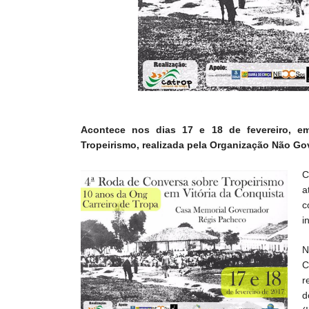
Acontece nos dias 17 e 18 de fevereiro, e
Tropeirismo, realizada pela Organização Não Gov
C
a
c
i
N
C
r
d