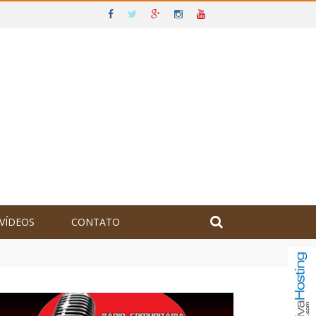
VÍDEOS
CONTATO
olômbia