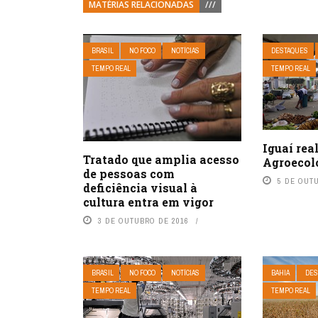
MATÉRIAS RELACIONADAS
///
BRASIL
NO FOCO
NOTÍCIAS
DESTAQUES
TEMPO REAL
TEMPO REAL
Iguaí rea
Tratado que amplia acesso
Agroecol
de pessoas com
5 DE OUT
deficiência visual à
cultura entra em vigor
3 DE OUTUBRO DE 2016
BRASIL
NO FOCO
NOTÍCIAS
BAHIA
DES
TEMPO REAL
TEMPO REAL