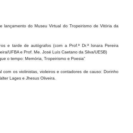
 lançamento do Museu Virtual do Tropeirismo de Vitória da
os e tarde de autógrafos (com a Prof.ª Dr.ª Isnara Pereira
iveira/UFBA e Prof. Me. José Luís Caetano da Silva/UESB)
egue o tempo: Memória, Tropeirismo e Poesia”
 com os violinistas, violeiros e contadores de causo: Dorinho
lter Lages e Jhesus Oliveira.