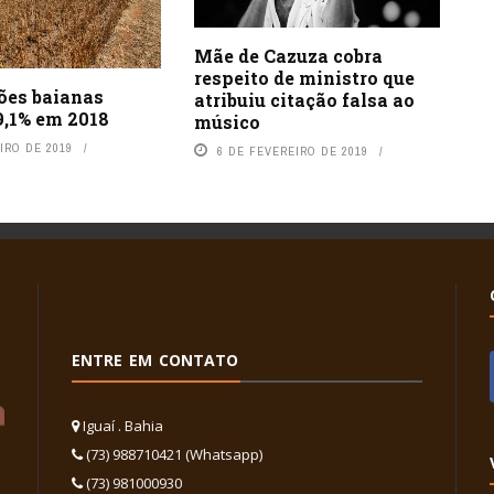
Mãe de Cazuza cobra
respeito de ministro que
ões baianas
atribuiu citação falsa ao
9,1% em 2018
músico
IRO DE 2019
6 DE FEVEREIRO DE 2019
ENTRE EM CONTATO
Iguaí . Bahia
(73) 988710421 (Whatsapp)
(73) 981000930