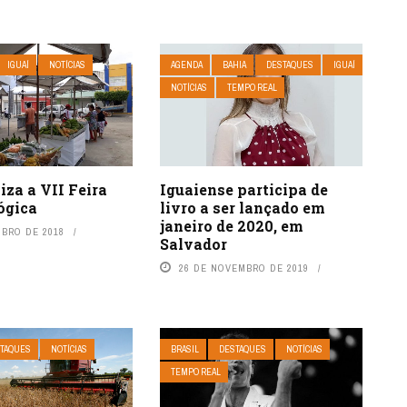
IGUAÍ
NOTÍCIAS
AGENDA
BAHIA
DESTAQUES
IGUAÍ
NOTÍCIAS
TEMPO REAL
liza a VII Feira
Iguaiense participa de
ógica
livro a ser lançado em
janeiro de 2020, em
UBRO DE 2018
Salvador
26 DE NOVEMBRO DE 2019
TAQUES
NOTÍCIAS
BRASIL
DESTAQUES
NOTÍCIAS
TEMPO REAL