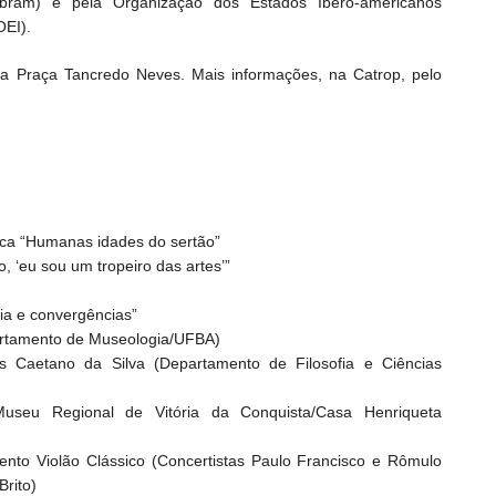
Ibram) e pela Organização dos Estados Ibero-americanos
OEI).
a Praça Tancredo Neves. Mais informações, na Catrop, pelo
fica “Humanas idades do sertão”
, ‘eu sou um tropeiro das artes’”
ia e convergências”
epartamento de Museologia/UFBA)
s Caetano da Silva (Departamento de Filosofia e Ciências
 Museu Regional de Vitória da Conquista/Casa Henriqueta
nto Violão Clássico (Concertistas Paulo Francisco e Rômulo
Brito)