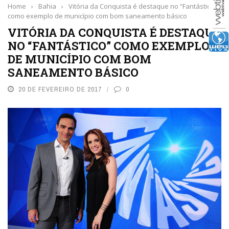
Home
›
Bahia
›
Vitória da Conquista é destaque no “Fantástico”
como exemplo de município com bom saneamento básico
VITÓRIA DA CONQUISTA É DESTAQUE
NO “FANTÁSTICO” COMO EXEMPLO
DE MUNICÍPIO COM BOM
SANEAMENTO BÁSICO
20 DE FEVEREIRO DE 2017
0