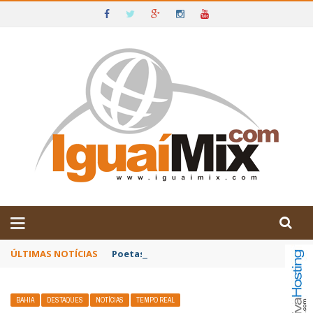
DE IGUAÍ E SUDOESTE DA BAHIA
ÚLTIMAS NOTÍCIAS
Poetas baianos representam o Brasil no XX
BAHIA
DESTAQUES
NOTÍCIAS
TEMPO REAL