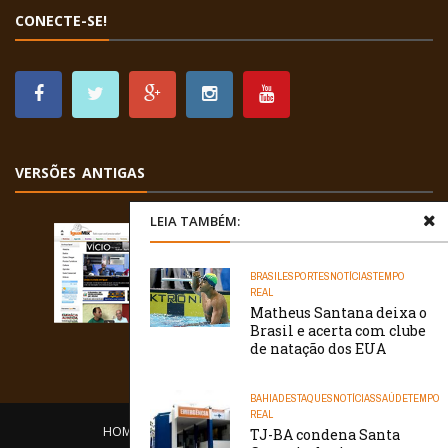
CONECTE-SE!
VERSÕES ANTIGAS
LEIA TAMBÉM:
BRASIL
ESPORTES
NOTÍCIAS
TEMPO
REAL
Matheus Santana deixa o
Brasil e acerta com clube
de natação dos EUA
BAHIA
DESTAQUES
NOTÍCIAS
SAÚDE
TEMPO
REAL
HOME
EQUIPE
O PORTAL
CONTATO
TJ-BA condena Santa