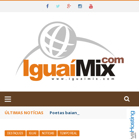
DE IGUAÍ E SUDOESTE DA BAHIA
ÚLTIMAS NOTÍCIAS
Poetas baianos representam o Brasil no XX
DESTAQUES
IGUAÍ
NOTÍCIAS
TEMPO REAL