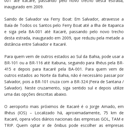
001 até Itacaré, passando pelo novo trecho desta estrada,
inaugurado em 2009.
Saindo de Salvador via Ferry Boat: Em Salvador, atravesse a
Baía de Todos os Santos pelo Ferry Boat até a Ilha de Itaparica
e siga pela BA-001 até Itacaré, passando pelo novo trecho
desta estrada, inaugurado em 2009, que reduziu pela metade a
distância entre Salvador e Itacaré.
Para quem vem de outros estados ao Sul da Bahia, pode usar a
BR-101 ou a BR-116 até Itabuna, seguindo para Ilhéus pela BR-
415 e depois para Itacaré pela BA-001. Para quem vem de
outros estados ao Norte da Bahia, não é necessário passar por
Salvador, pois a BR-101 cruza com a BR-324 (Feira de Santana /
Salvador). Neste cruzamento, siga sentido sul e depois utilize
uma das opções descritas abaixo.
O aeroporto mais próximos de Itacaré é o Jorge Amado, em
Ilhéus (IOS) – Localizado há, aproximadamente, 75 km de
Itacaré, opera vôos diários nacionais das empresas GOL, TAM e
TRIP. Quem optar ir de ônibus pode escolher as empresas