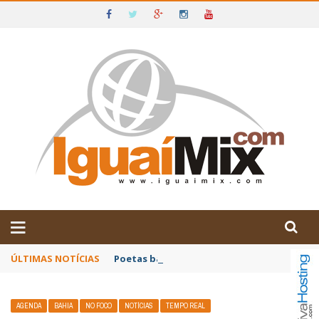
DE IGUAÍ E SUDOESTE DA BAHIA
ÚLTIMAS NOTÍCIAS
Poetas baianos representam o Brasil no XX
AGENDA
BAHIA
NO FOCO
NOTÍCIAS
TEMPO REAL