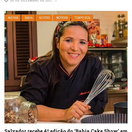
28 DE DEZEMBRO DE 2017
AGENDA
BAHIA
NO FOCO
NOTÍCIAS
TEMPO REAL
Salvador recebe 4ª edição do ‘Bahia Cake Show’ em