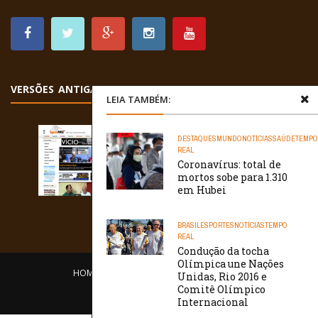
VERSÕES ANTIGAS
LEIA TAMBÉM:
DESTAQUES
MUNDO
NOTÍCIAS
SAÚDE
TEMPO
REAL
Coronavírus: total de
mortos sobe para 1.310
em Hubei
BRASIL
ESPORTES
NOTÍCIAS
TEMPO
REAL
Condução da tocha
Olímpica une Nações
HOME
EQUIPE
O PORTAL
CONTATO
Unidas, Rio 2016 e
Comitê Olímpico
/// WebtivaHOSTING
Internacional