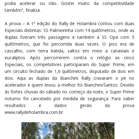
podia acelerar ou não. Gostei muito da competitividade
também”, finaliza.
A prova – A 1ª edição do Rally de Holambra contou com duas
Especiais distintas: SS Palmeirinha com 14 quilômetros, onde as
duplas fizeram três passagens e também a SS Opa com 5
quilômetros, que foi percorrida duas vezes. O piso era de
cascalho, com terra batida, saltos em meio a canaviais e
eucaliptos. Após percorrerem contra o relógio as cinco
Especiais, os competidores participaram do Super Prime, em
um circuito fechado de 1,6 quilômetros, disputado de dois em
dois. Aqui as duplas da Bianchini Rally cravaram o pé no
acelerador e quem levou a melhor foi Bianchini/Santos. Devido
às fortes chuvas do sábado no começo da noite, o Super Prime
noturno foi cancelado por medida de segurança. Para saber
resultados e dados gerais da prova
www.rallydeholambra.com.br