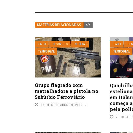
MATÉRIAS RELACIONADAS
///
BAHIA
DESTAQUES
NOTÍCIAS
BAHIA
DES
TEMPO REAL
TEMPO REAL
Grupo flagrado com
Quadrilh
metralhadora e pistola no
esteliona
Subúrbio Ferroviário
em Itabun
começa a 
16 DE SETEMBRO DE 2019
pela poli
28 DE ABR