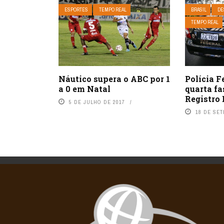
ESPORTES
TEMPO REAL
BRASIL
DE
TEMPO REAL
Náutico supera o ABC por 1
Polícia F
a 0 em Natal
quarta f
Registro 
5 DE JULHO DE 2017
18 DE SE