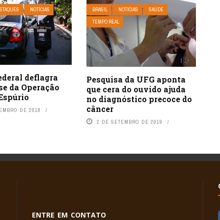
STAQUES
NOTÍCIAS
BRASIL
NOTÍCIAS
SAÚDE
TEMPO REAL
ederal deflagra
Pesquisa da UFG aponta
ase da Operação
que cera do ouvido ajuda
Espúrio
no diagnóstico precoce do
câncer
TEMBRO DE 2018
2 DE SETEMBRO DE 2019
ENTRE EM CONTATO