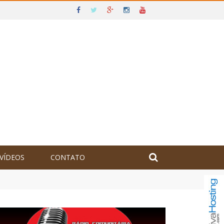
VÍDEOS
CONTATO
olômbia