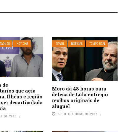
TAQUES
NOTÍCIAS
BRASIL
NOTÍCIAS
TEMPO REAL
a de
Moro dá 48 horas para
tários que agia
defesa de Lula entregar
a, Ilhéus e região
recibos originais de
ser desarticulada
aluguel
cia
13 DE OUTUBRO DE 2017
IL DE 2016