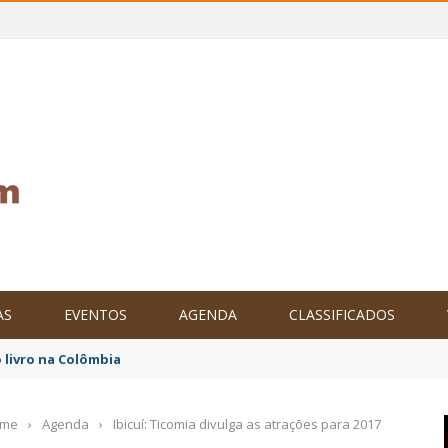
AS
EVENTOS
AGENDA
CLASSIFICADOS
tam o Brasil no XXIV Parlamento Internacional de Escritores, na C
me
›
Agenda
›
Ibicuí: Ticomia divulga as atrações para 2017