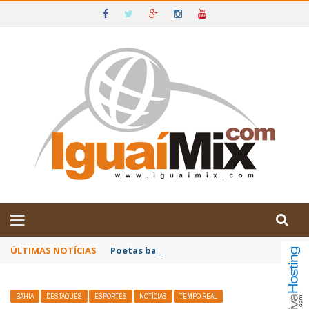
DE IGUAÍ E SUDOESTE DA BAHIA
ÚLTIMAS NOTÍCIAS
Poetas baianos representam o Brasil no XX
BAHIA
DESTAQUES
ESPORTES
NOTÍCIAS
TEMPO REAL