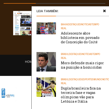
LEIA TAMBÉM:
BAHIA
DESTAQUES
NOTÍCIAS
TEMPO
REAL
Adolescente abre
biblioteca em povoado
de Conceição do Coité
BRASIL
DESTAQUES
NOTÍCIAS
TEMPO
REAL
HOME
EQUIPE
O PORTAL
CONTATO
Moro defende mais rigor
na punição a homicidas
/// WebtivaHOSTING
BRASIL
DESTAQUES
ESPORTES
MUNDO
NOTÍC
REAL
Dupla brasileira fica na
terceira fase e vagas
olímpicas vão para
Letônia e Itália