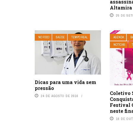
assassina
Altamira
25 DE SE
NO FOCO
SAÚDE
TEMPO REAL
AGENDA
B
NOTÍCIAS
Dicas para uma vida sem
pressão
Coletivo 
24 DE AGOSTO DE 2016
Conquist
Festival
neste fin
16 DE OU