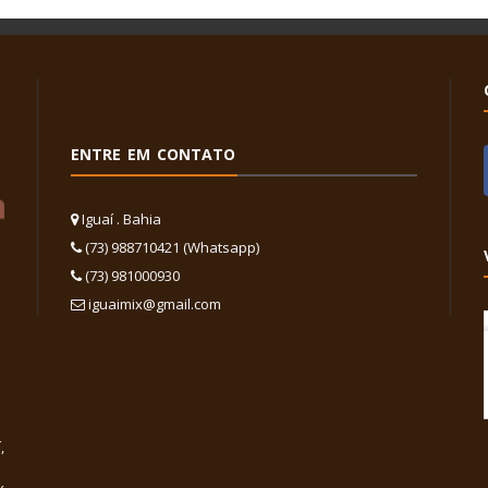
ENTRE EM CONTATO
Iguaí . Bahia
(73) 988710421 (Whatsapp)
(73) 981000930
iguaimix@gmail.com
,
x