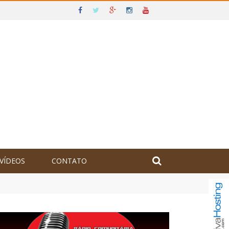
VÍDEOS
CONTATO
olômbia