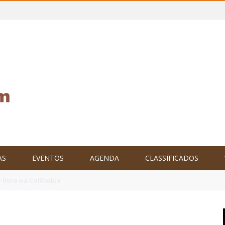
AS
EVENTOS
AGENDA
CLASSIFICADOS
tam o Brasil no XXIV Parlamento Internacional de Escritores, na C