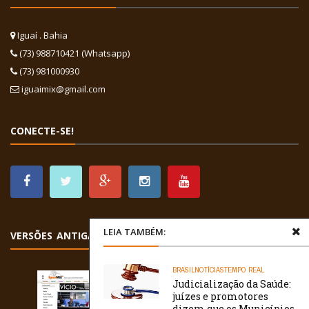
Iguaí . Bahia
(73) 988710421 (Whatsapp)
(73) 981000930
iguaimix@gmail.com
CONECTE-SE!
LEIA TAMBÉM:
VERSÕES ANTIGAS
BRASIL
NOTÍCIAS
TEMPO REAL
Judicialização da Saúde:
juízes e promotores
dizem que os Municípios