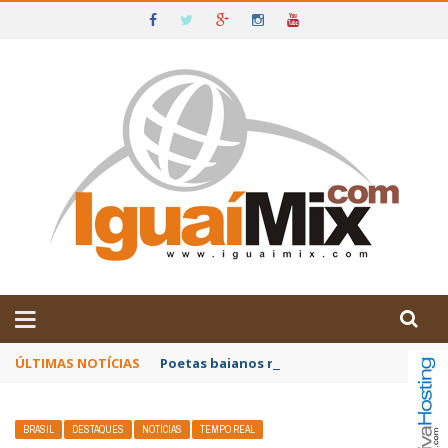
DE IGUAÍ E SUDOESTE DA BAHIA
ÚLTIMAS NOTÍCIAS
Poetas baianos representam o Brasil no XX
BRASIL
DESTAQUES
NOTÍCIAS
TEMPO REAL