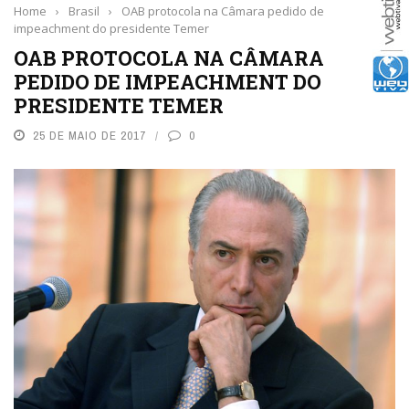
Home
›
Brasil
›
OAB protocola na Câmara pedido de
impeachment do presidente Temer
OAB PROTOCOLA NA CÂMARA
PEDIDO DE IMPEACHMENT DO
PRESIDENTE TEMER
25 DE MAIO DE 2017
0