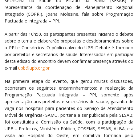
Secretaria da Saúde do Estado da Bahia (SESAB) e
representante da coordenação de Planejamento Regional
Integrado (COPRI), Joana Molesine, fala sobre Programação
Pactuada e Integrada – PPI.
A partir das 10h50, os participantes presentes iniciarão o debate
sobre o tema e elaborarão propostas e desdobramentos sobre
a PPI e Consórcios. O público-alvo do UPB Debate é formado
por prefeitos e secretários de saúde. Interessados em participar
desta edição do encontro devem confirmar presença através do
e-mail
upb@upb.org.br
.
Na primeira etapa do evento, que gerou muitas discussões,
ocorreram os seguintes encaminhamentos; a realização da
Programação Pactuada Integrada – PPI, somente após
apresentação aos prefeitos e secretários de saúde; garantia de
vaga nos hospitais para pacientes do Serviço de Atendimento
Móvel de Urgência- SAMU, portaria a ser publicada pela SESAB;
foi constituída a Comissão da Saúde, com a participação da
UPB – Prefeitos, Ministério Público, COSEMS, SESAB, ALBA; e a
visita ao Hospital do Oeste, em comitiva formada pelo