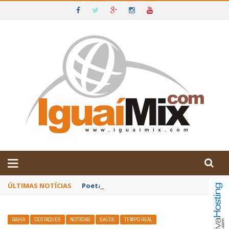
DE IGUAÍ E SUDOESTE DA BAHIA
ÚLTIMAS NOTÍCIAS
Poetas baianos representam o Brasil no XX
BAHIA
DESTAQUES
NOTÍCIAS
SAÚDE
TEMPO REAL