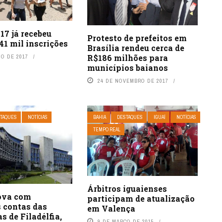
17 já recebeu
Protesto de prefeitos em
41 mil inscrições
Brasília rendeu cerca de
R$186 milhões para
HO DE 2017
municípios baianos
24 DE NOVEMBRO DE 2017
TAQUES
NOTÍCIAS
BAHIA
DESTAQUES
IGUAÍ
NOTÍCIAS
TEMPO REAL
Árbitros iguaienses
ova com
participam de atualização
s contas das
em Valença
as de Filadélfia,
9 DE MARÇO DE 2015