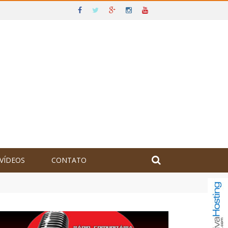
VÍDEOS
CONTATO
olômbia