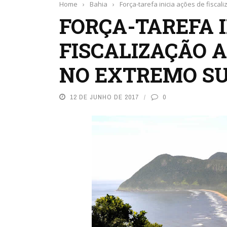
Home
›
Bahia
›
Força-tarefa inicia ações de fisc
FORÇA-TAREFA I
FISCALIZAÇÃO
NO EXTREMO SU
12 DE JUNHO DE 2017
0