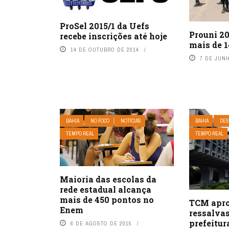
ProSel 2015/1 da Uefs
Prouni 20
recebe inscrições até hoje
mais de 1
14 DE OUTUBRO DE 2014
7 DE JUN
BAHIA
NO FOCO
NOTÍCIAS
BAHIA
DES
TEMPO REAL
TEMPO REAL
Maioria das escolas da
rede estadual alcança
mais de 450 pontos no
TCM apr
Enem
ressalva
prefeitur
6 DE AGOSTO DE 2015