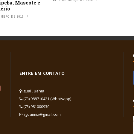
bipeba, Mascote e
ério
EMBRO DE 2015
ENTRE EM CONTATO
Iguaí . Bahia
(73) 988710421 (Whatsapp)
(73) 981000930
iguaimix@gmail.com