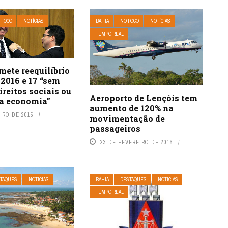
 FOCO
NOTÍCIAS
BAHIA
NO FOCO
NOTÍCIAS
TEMPO REAL
ete reequilíbrio
 2016 e 17 “sem
ireitos sociais ou
Aeroporto de Lençóis tem
 a economia”
aumento de 120% na
IRO DE 2015
movimentação de
passageiros
23 DE FEVEREIRO DE 2016
TAQUES
NOTÍCIAS
BAHIA
DESTAQUES
NOTÍCIAS
TEMPO REAL