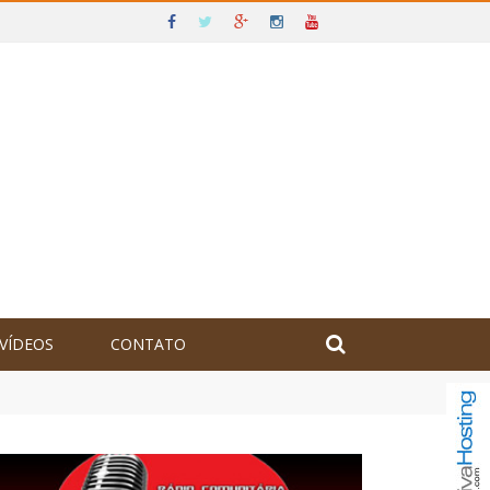
VÍDEOS
CONTATO
olômbia