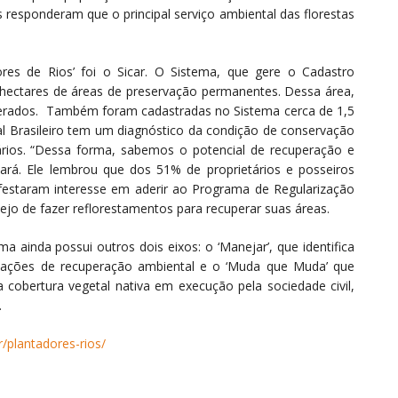
responderam que o principal serviço ambiental das florestas
res de Rios’ foi o Sicar. O Sistema, que gere o Cadastro
hectares de áreas de preservação permanentes. Dessa área,
perados. Também foram cadastradas no Sistema cerca de 1,5
tal Brasileiro tem um diagnóstico da condição de conservação
rios. “Dessa forma, sabemos o potencial de recuperação e
rá. Ele lembrou que dos 51% de proprietários e posseiros
ifestaram interesse em aderir ao Programa de Regularização
jo de fazer reflorestamentos para recuperar suas áreas.
ma ainda possui outros dois eixos: o ‘Manejar’, que identifica
a ações de recuperação ambiental e o ‘Muda que Muda’ que
a cobertura vegetal nativa em execução pela sociedade civil,
.
r/plantadores-rios/