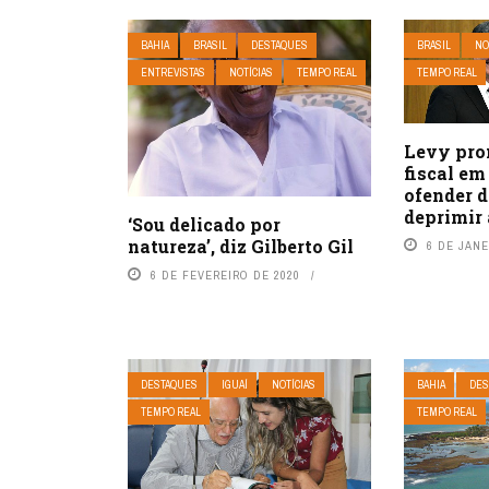
BAHIA
BRASIL
DESTAQUES
BRASIL
NO
ENTREVISTAS
NOTÍCIAS
TEMPO REAL
TEMPO REAL
Levy prom
fiscal em
ofender d
deprimir
‘Sou delicado por
natureza’, diz Gilberto Gil
6 DE JANE
6 DE FEVEREIRO DE 2020
DESTAQUES
IGUAÍ
NOTÍCIAS
BAHIA
DES
TEMPO REAL
TEMPO REAL