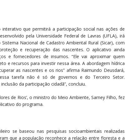
nterativo que permitirá a participação social nas ações de
desenvolvido pela Universidade Federal de Lavras (UFLA), irá
no Sistema Nacional de Cadastro Ambiental Rural (Sicar), com
 proteção e recuperação das nascentes. O aplicativo ainda
iços e fornecedores de insumos. “Ele vai aproximar quem
 e recursos para investir nessa área. A abordagem hídrica
ecuperar as nascentes e os rios” afirma Raimundo Deusdará,
“ E essa tarefa não é só de governos e do Terceiro Setor.
nclusão da participação cidadã”, concluiu.
res de Rios’, o ministro do Meio Ambiente, Sarney Filho, fez
licativo do programa.
ileiro se baseou nas pesquisas socioambientais realizadas
tram que a população reconhece a relação entre floresta e a