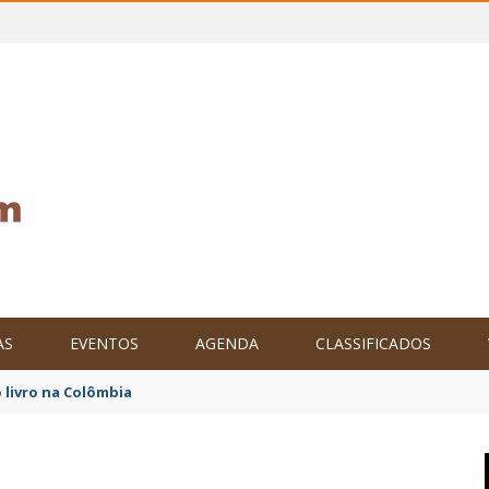
AS
EVENTOS
AGENDA
CLASSIFICADOS
tam o Brasil no XXIV Parlamento Internacional de Escritores, na C