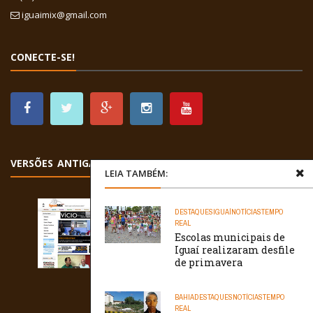
iguaimix@gmail.com
CONECTE-SE!
VERSÕES ANTIGAS
LEIA TAMBÉM:
DESTAQUES
IGUAÍ
NOTÍCIAS
TEMPO
REAL
Escolas municipais de
Iguaí realizaram desfile
de primavera
BAHIA
DESTAQUES
NOTÍCIAS
TEMPO
REAL