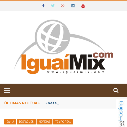
DE IGUAÍ E SUDOESTE DA BAHIA
ÚLTIMAS NOTÍCIAS
Poetas baianos representam o Brasil no XX
BAHIA
DESTAQUES
NOTÍCIAS
TEMPO REAL