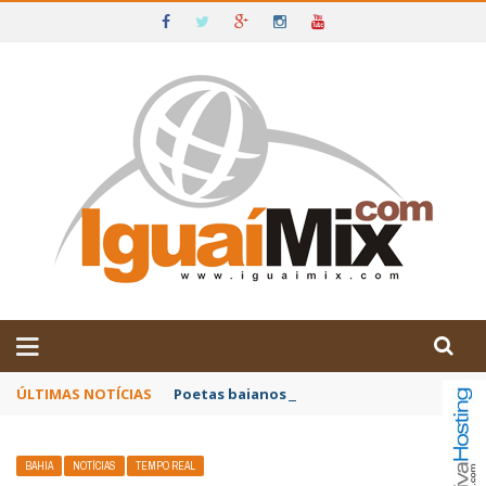
DE IGUAÍ E SUDOESTE DA BAHIA
ÚLTIMAS NOTÍCIAS
Poetas baianos representam o Brasil no XX
BAHIA
NOTÍCIAS
TEMPO REAL