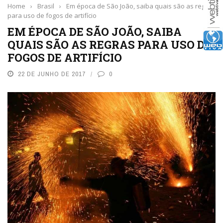
Home
›
Brasil
›
Em época de São João, saiba quais são as regras
para uso de fogos de artifício
EM ÉPOCA DE SÃO JOÃO, SAIBA
QUAIS SÃO AS REGRAS PARA USO DE
FOGOS DE ARTIFÍCIO
22 DE JUNHO DE 2017
0