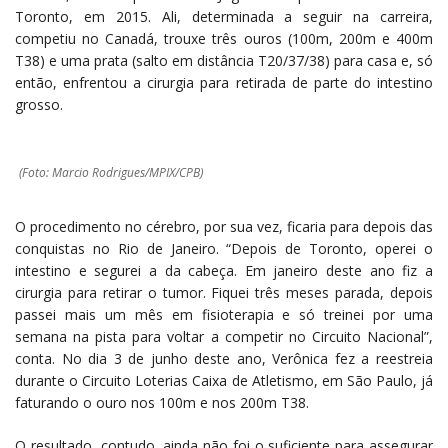
Toronto, em 2015. Ali, determinada a seguir na carreira,
competiu no Canadá, trouxe três ouros (100m, 200m e 400m
T38) e uma prata (salto em distância T20/37/38) para casa e, só
então, enfrentou a cirurgia para retirada de parte do intestino
grosso.
(Foto: Marcio Rodrigues/MPIX/CPB)
O procedimento no cérebro, por sua vez, ficaria para depois das
conquistas no Rio de Janeiro. “Depois de Toronto, operei o
intestino e segurei a da cabeça. Em janeiro deste ano fiz a
cirurgia para retirar o tumor. Fiquei três meses parada, depois
passei mais um mês em fisioterapia e só treinei por uma
semana na pista para voltar a competir no Circuito Nacional”,
conta. No dia 3 de junho deste ano, Verônica fez a reestreia
durante o Circuito Loterias Caixa de Atletismo, em São Paulo, já
faturando o ouro nos 100m e nos 200m T38.
O resultado, contudo, ainda não foi o suficiente para assegurar