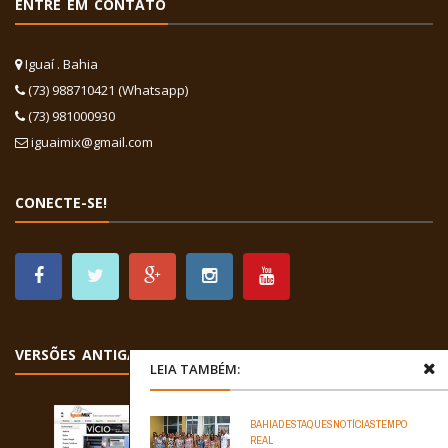
ENTRE EM CONTATO
Iguaí . Bahia
(73) 988710421 (Whatsapp)
(73) 981000930
iguaimix@gmail.com
CONECTE-SE!
VERSÕES ANTIGAS
LEIA TAMBÉM:
BAHIA
DESTAQUES
NOTÍCIAS
TEMPO
REAL