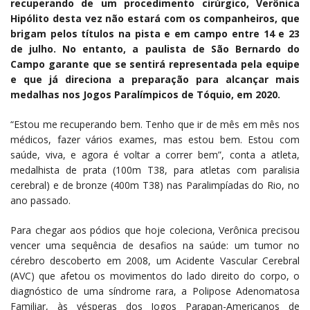
recuperando de um procedimento cirúrgico, Verônica
Hipólito desta vez não estará com os companheiros, que
brigam pelos títulos na pista e em campo entre 14 e 23
de julho. No entanto, a paulista de São Bernardo do
Campo garante que se sentirá representada pela equipe
e que já direciona a preparação para alcançar mais
medalhas nos Jogos Paralímpicos de Tóquio, em 2020.
“Estou me recuperando bem. Tenho que ir de mês em mês nos
médicos, fazer vários exames, mas estou bem. Estou com
saúde, viva, e agora é voltar a correr bem”, conta a atleta,
medalhista de prata (100m T38, para atletas com paralisia
cerebral) e de bronze (400m T38) nas Paralimpíadas do Rio, no
ano passado.
Para chegar aos pódios que hoje coleciona, Verônica precisou
vencer uma sequência de desafios na saúde: um tumor no
cérebro descoberto em 2008, um Acidente Vascular Cerebral
(AVC) que afetou os movimentos do lado direito do corpo, o
diagnóstico de uma síndrome rara, a Polipose Adenomatosa
Familiar, às vésperas dos Jogos Parapan-Americanos de