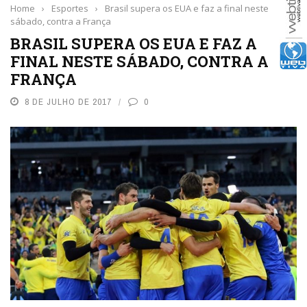
Home
›
Esportes
›
Brasil supera os EUA e faz a final neste
sábado, contra a França
BRASIL SUPERA OS EUA E FAZ A
FINAL NESTE SÁBADO, CONTRA A
FRANÇA
8 DE JULHO DE 2017
0