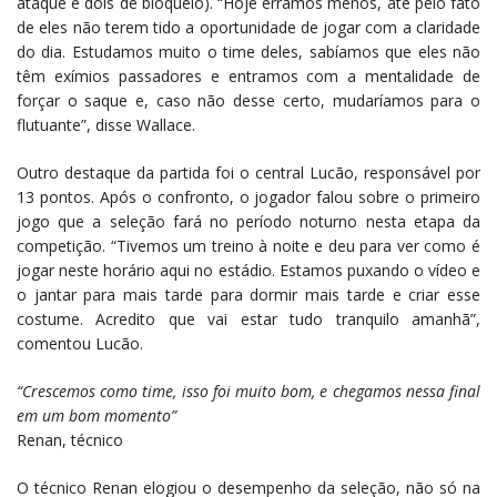
ataque e dois de bloqueio). “Hoje erramos menos, até pelo fato
de eles não terem tido a oportunidade de jogar com a claridade
do dia. Estudamos muito o time deles, sabíamos que eles não
têm exímios passadores e entramos com a mentalidade de
forçar o saque e, caso não desse certo, mudaríamos para o
flutuante”, disse Wallace.
Outro destaque da partida foi o central Lucão, responsável por
13 pontos. Após o confronto, o jogador falou sobre o primeiro
jogo que a seleção fará no período noturno nesta etapa da
competição. “Tivemos um treino à noite e deu para ver como é
jogar neste horário aqui no estádio. Estamos puxando o vídeo e
o jantar para mais tarde para dormir mais tarde e criar esse
costume. Acredito que vai estar tudo tranquilo amanhã”,
comentou Lucão.
“Crescemos como time, isso foi muito bom, e chegamos nessa final
em um bom momento”
Renan, técnico
O técnico Renan elogiou o desempenho da seleção, não só na