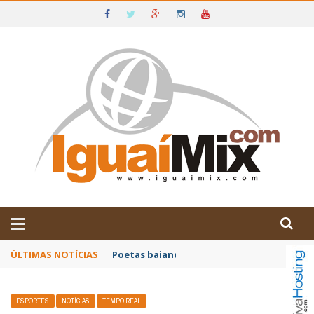
DE IGUAÍ E SUDOESTE DA BAHIA
ÚLTIMAS NOTÍCIAS
Poetas baianos representam o Brasil no XX
ESPORTES
NOTÍCIAS
TEMPO REAL