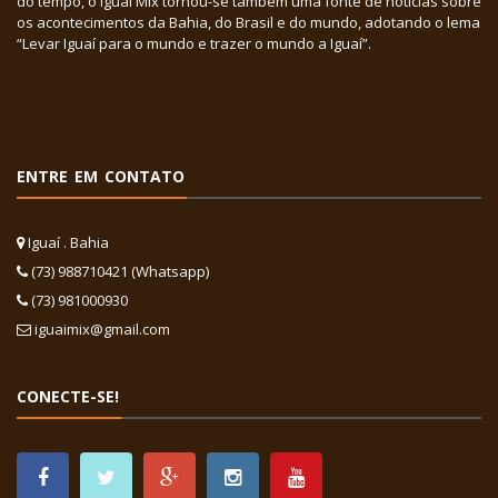
do tempo, o Iguaí Mix tornou-se também uma fonte de notícias sobre
os acontecimentos da Bahia, do Brasil e do mundo, adotando o lema
“Levar Iguaí para o mundo e trazer o mundo a Iguaí”.
ENTRE EM CONTATO
Iguaí . Bahia
(73) 988710421 (Whatsapp)
(73) 981000930
iguaimix@gmail.com
CONECTE-SE!