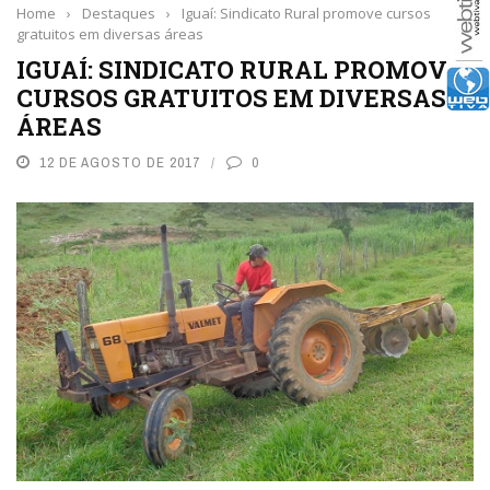
Home
›
Destaques
›
Iguaí: Sindicato Rural promove cursos
gratuitos em diversas áreas
IGUAÍ: SINDICATO RURAL PROMOVE
CURSOS GRATUITOS EM DIVERSAS
ÁREAS
12 DE AGOSTO DE 2017
0