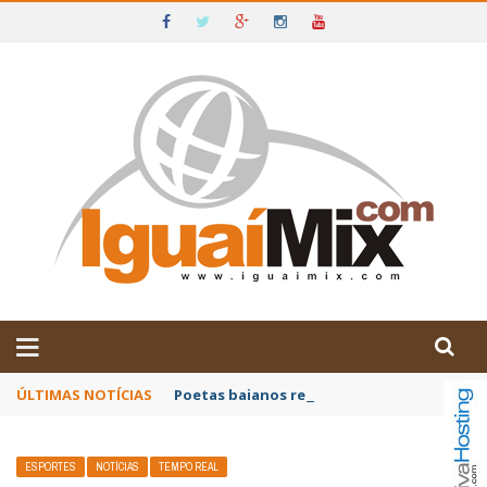
DE IGUAÍ E SUDOESTE DA BAHIA
ÚLTIMAS NOTÍCIAS
Poetas baianos representam o Brasil no XX
ESPORTES
NOTÍCIAS
TEMPO REAL