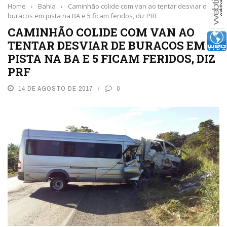
Home
›
Bahia
›
Caminhão colide com van ao tentar desviar de
buracos em pista na BA e 5 ficam feridos, diz PRF
CAMINHÃO COLIDE COM VAN AO
TENTAR DESVIAR DE BURACOS EM
PISTA NA BA E 5 FICAM FERIDOS, DIZ
PRF
14 DE AGOSTO DE 2017
0