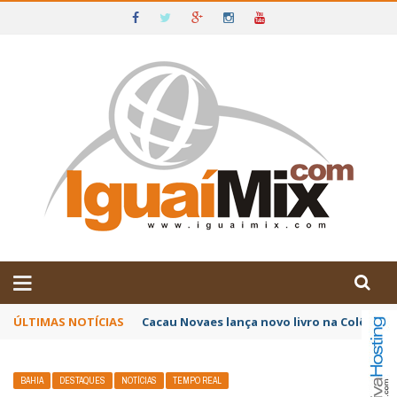
DE IGUAÍ E SUDOESTE DA BAHIA
ÚLTIMAS NOTÍCIAS
Poetas baianos representam o Brasil no XX
BAHIA
DESTAQUES
NOTÍCIAS
TEMPO REAL