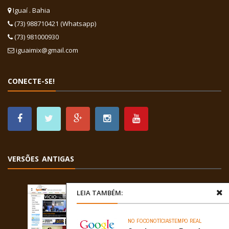
Iguaí . Bahia
(73) 988710421 (Whatsapp)
(73) 981000930
iguaimix@gmail.com
CONECTE-SE!
VERSÕES ANTIGAS
LEIA TAMBÉM:
NO FOCO
NOTÍCIAS
TEMPO REAL