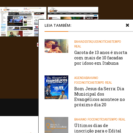
LEIA TAMBÉM:
BAHIA
DESTAQUES
NOTÍCIAS
TEMPO
REAL
Garota de 13 anos é morta
com mais de 10 facadas
por idoso em Itabuna
AGENDA
BAHIA
NO
FOCO
NOTÍCIAS
TEMPO REAL
Bom Jesus da Serra: Dia
Municipal dos
Evangélicos acontece no
próximo dia 20
/// WebtivaHOSTING
BAHIA
NO FOCO
NOTÍCIAS
TEMPO REAL
Últimos dias de
inscrição para o Edital