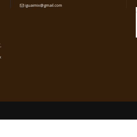
iguaimix@gmail.com
,
x