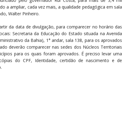
nunciado pelo governador Rui Costa, para mais de 3,4 mil
o a ampliar, cada vez mais, a qualidade pedagógica em sala
do, Walter Pinheiro.
artir da data de divulgação, para comparecer no horário das
ocais: Secretaria da Educação do Estado situada na Avenida
dministrativo da Bahia), 1° andar, sala 138, para os aprovados
tado deverão comparecer nas sedes dos Núcleos Territoriais
ípios para os quais foram aprovados. É preciso levar uma
 cópias do CPF, Identidade, certidão de nascimento e de
.