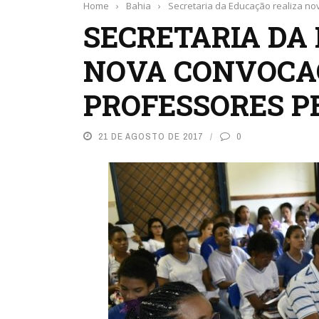
Home
›
Bahia
›
Secretaria da Educação realiza n
SECRETARIA DA
NOVA CONVOCA
PROFESSORES P
21 DE AGOSTO DE 2017
0