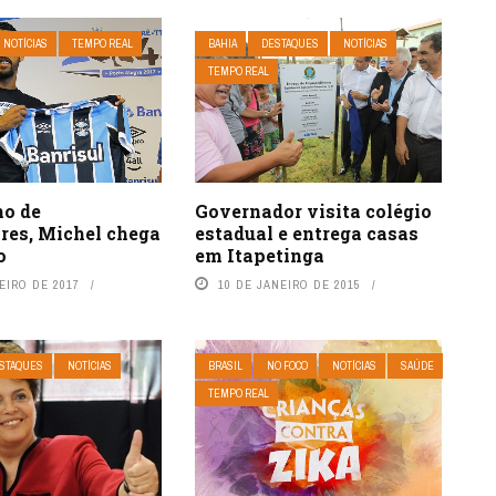
NOTÍCIAS
TEMPO REAL
BAHIA
DESTAQUES
NOTÍCIAS
TEMPO REAL
Governador visita colégio
o de
estadual e entrega casas
res, Michel chega
em Itapetinga
o
10 DE JANEIRO DE 2015
EIRO DE 2017
STAQUES
NOTÍCIAS
BRASIL
NO FOCO
NOTÍCIAS
SAÚDE
TEMPO REAL