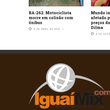
Mundo in
BA-262: Motociclista
afetado 
morre em colisão com
preços do
ônibus
Dilma
6 DE ABRIL DE 2015
6 DE DEZ