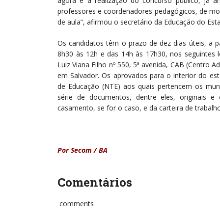
agora é a realização do concurso público, já a
professores e coordenadores pedagógicos, de mod
de aula”, afirmou o secretário da Educação do Esta
Os candidatos têm o prazo de dez dias úteis, a p
8h30 às 12h e das 14h às 17h30, nos seguintes l
Luiz Viana Filho nº 550, 5ª avenida, CAB (Centro A
em Salvador. Os aprovados para o interior do es
de Educação (NTE) aos quais pertencem os munic
série de documentos, dentre eles, originais e
casamento, se for o caso, e da carteira de trabalho
Por Secom / BA
Comentários
comments