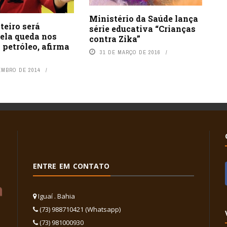
Ministério da Saúde lança
teiro será
série educativa “Crianças
pela queda nos
contra Zika”
 petróleo, afirma
31 DE MARÇO DE 2016
EMBRO DE 2014
ENTRE EM CONTATO
Iguaí . Bahia
(73) 988710421 (Whatsapp)
(73) 981000930