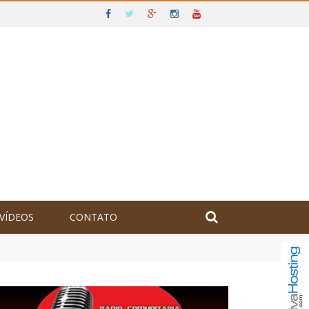
VÍDEOS
CONTATO
olômbia