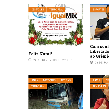
DESTAQUES
TEMPO REAL
ESPORTES
Com sonh
Libertado
Feliz Natal!
ao Grêmi
24 DE DEZEMBRO DE 2017
14 DE JAN
BAHIA
DESTAQUES
NOTÍCIAS
BRASIL
DE
TEMPO REAL
TEMPO REAL