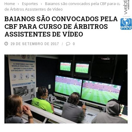
Home
›
Esportes
›
Baianos são convocados pela CBF para curso
de Árbitros Assistentes de Vídeo
BAIANOS SÃO CONVOCADOS PELA
CBF PARA CURSO DE ÁRBITROS
ASSISTENTES DE VÍDEO
29 DE SETEMBRO DE 2017
0