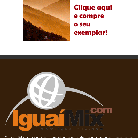
O Iguaí Mix tem sido um importante veículo de informação, tornando-