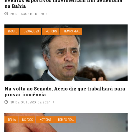
Eventos esportivos movimentam fim de semana
na Bahia
29 DE AGOSTO DE 2015
BRASIL
DESTAQUES
NOTÍCIAS
TEMPO REAL
Na volta ao Senado, Aécio diz que trabalhará para
provar inocência
18 DE OUTUBRO DE 2017
BAHIA
NO FOCO
NOTÍCIAS
TEMPO REAL