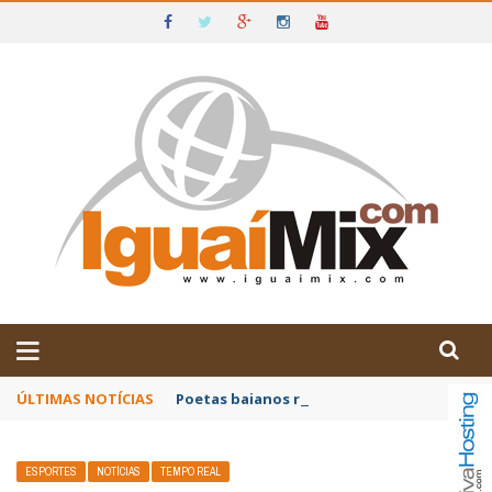
DE IGUAÍ E SUDOESTE DA BAHIA
ÚLTIMAS NOTÍCIAS
Poetas baianos representam o Brasil no XX
ESPORTES
NOTÍCIAS
TEMPO REAL