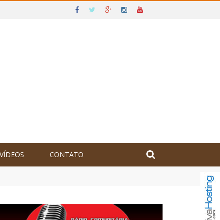
VÍDEOS
CONTATO
olômbia