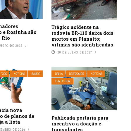
nadores
Trágico acidente na
o e Rosinha são
rodovia BR-116 deixa dois
 Rio
mortos em Planalto;
vítimas são identificadas
EMBRO DE 2019
28 DE JULHO DE 2017
 FOCO
NOTÍCIAS
SAÚDE
BAHIA
DESTAQUES
NOTÍCIAS
TEMPO REAL
cia nova
o de planos de
Publicada portaria para
a a lista
incentivo à doação e
transplantes
VEMBRO DE 2014