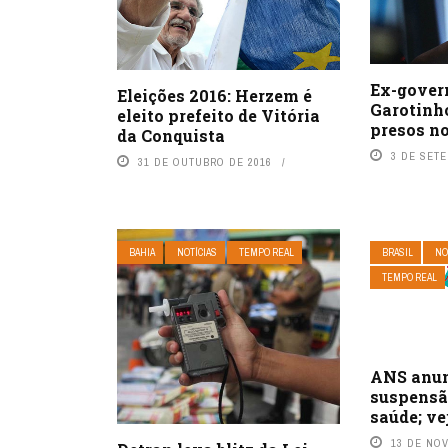
Ex-gover
Eleições 2016: Herzem é
Garotinh
eleito prefeito de Vitória
presos no
da Conquista
3 DE SET
31 DE OUTUBRO DE 2016
BAHIA
NOTÍCIAS
TEMPO REAL
BRASIL
NO
TEMPO REAL
ANS anun
suspensã
saúde; vej
13 DE NO