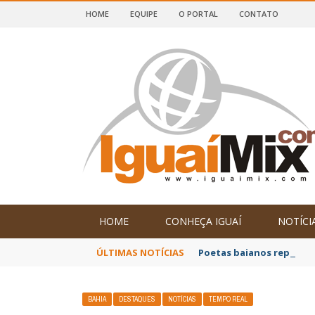
HOME
EQUIPE
O PORTAL
CONTATO
DE IGUAÍ E SUDOESTE DA BAHIA
HOME
CONHEÇA IGUAÍ
NOTÍCI
ÚLTIMAS NOTÍCIAS
Poetas baianos represen
BAHIA
DESTAQUES
NOTÍCIAS
TEMPO REAL