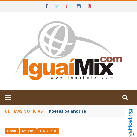
DE IGUAÍ E SUDOESTE DA BAHIA
ÚLTIMAS NOTÍCIAS
Poetas baianos representam o Brasil no XX
BRASIL
NOTÍCIAS
TEMPO REAL