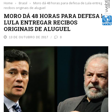
Home
›
Brasil
›
Moro dá 48 horas para defesa de Lula entregar
recibos originais de aluguel
MORO DÁ 48 HORAS PARA DEFESA DE
LULA ENTREGAR RECIBOS
ORIGINAIS DE ALUGUEL
13 DE OUTUBRO DE 2017
0