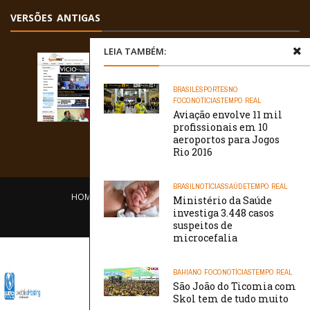
VERSÕES ANTIGAS
LEIA TAMBÉM:
BRASIL
ESPORTES
NO
FOCO
NOTÍCIAS
TEMPO REAL
Aviação envolve 11 mil
profissionais em 10
aeroportos para Jogos
Rio 2016
BRASIL
NOTÍCIAS
SAÚDE
TEMPO REAL
HOME
EQUIPE
O PORTAL
CONTATO
Ministério da Saúde
investiga 3.448 casos
/// WebtivaHOSTING
suspeitos de
microcefalia
BAHIA
NO FOCO
NOTÍCIAS
TEMPO REAL
São João do Ticomia com
Skol tem de tudo muito