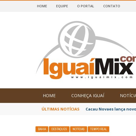
HOME
EQUIPE
O PORTAL
CONTATO
DE IGUAÍ E SUDOESTE DA BAHIA
HOME
CONHEÇA IGUAÍ
NOTÍCI
ÚLTIMAS NOTÍCIAS
Cacau Novaes lança novo
BAHIA
DESTAQUES
NOTÍCIAS
TEMPO REAL