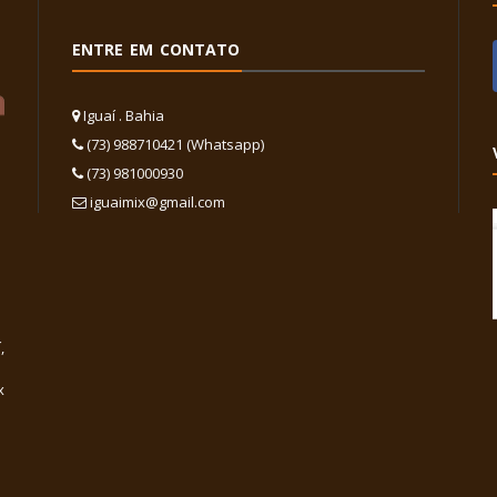
ENTRE EM CONTATO
Iguaí . Bahia
(73) 988710421 (Whatsapp)
(73) 981000930
iguaimix@gmail.com
,
x