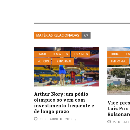
MATÉRIAS RELACIONADAS
///
BRASIL
DESTAQUES
ESPORTES
BAHIA
DES
NOTÍCIAS
TEMPO REAL
TEMPO REAL
Arthur Nory: um pódio
olímpico só vem com
Vice-pres
investimento frequente e
Luiz Fux 
de longo prazo
Bolsonar
11 DE ABRIL DE 2019
27 DE JAN