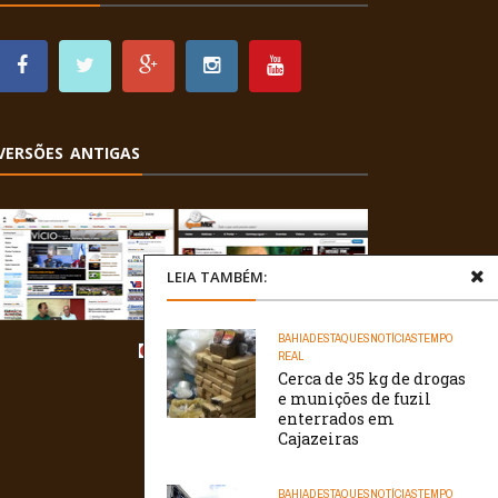
VERSÕES ANTIGAS
LEIA TAMBÉM:
BAHIA
DESTAQUES
NOTÍCIAS
TEMPO
REAL
Cerca de 35 kg de drogas
e munições de fuzil
enterrados em
Cajazeiras
BAHIA
DESTAQUES
NOTÍCIAS
TEMPO