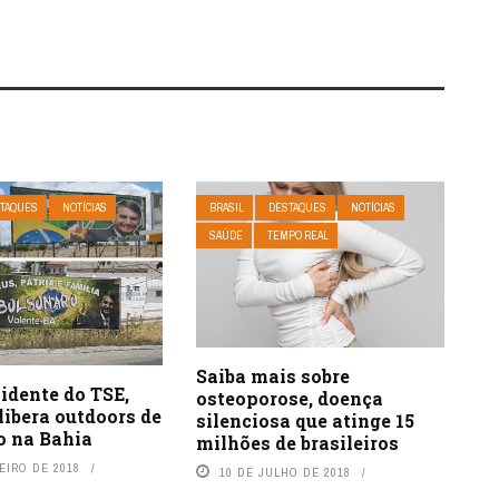
TAQUES
NOTÍCIAS
BRASIL
DESTAQUES
NOTÍCIAS
SAÚDE
TEMPO REAL
Saiba mais sobre
idente do TSE,
osteoporose, doença
libera outdoors de
silenciosa que atinge 15
o na Bahia
milhões de brasileiros
EIRO DE 2018
10 DE JULHO DE 2018