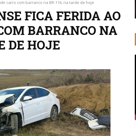
idir carro com barranco na BR-116, na tarde de hoje
SE FICA FERIDA AO
 COM BARRANCO NA
E DE HOJE