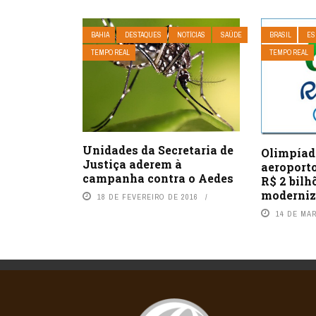
BAHIA
DESTAQUES
NOTÍCIAS
SAÚDE
BRASIL
ES
TEMPO REAL
TEMPO REAL
Unidades da Secretaria de
Olimpíad
Justiça aderem à
aeroport
campanha contra o Aedes
R$ 2 bilh
moderni
18 DE FEVEREIRO DE 2016
14 DE MA