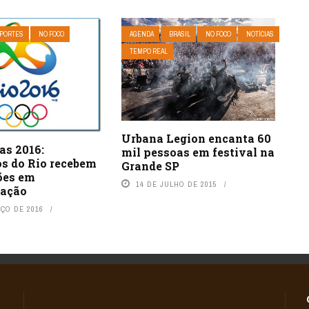
PORTES
NO FOCO
AGENDA
BRASIL
NO FOCO
NOTÍCIAS
TEMPO REAL
Urbana Legion encanta 60
as 2016:
mil pessoas em festival na
os do Rio recebem
Grande SP
ões em
14 DE JULHO DE 2015
zação
RÇO DE 2016