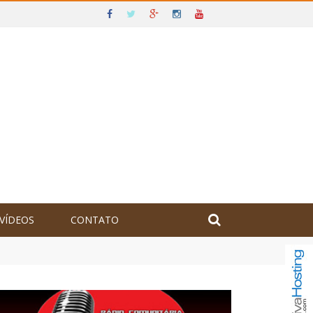
VÍDEOS
CONTATO
olômbia