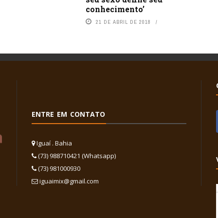
conhecimento’
21 DE ABRIL DE 2018
ENTRE EM CONTATO
Iguaí . Bahia
(73) 988710421 (Whatsapp)
(73) 981000930
iguaimix@gmail.com