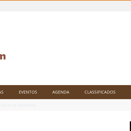
AS
EVENTOS
AGENDA
CLASSIFICADOS
tam o Brasil no XXIV Parlamento Internacional de Escritores, na C