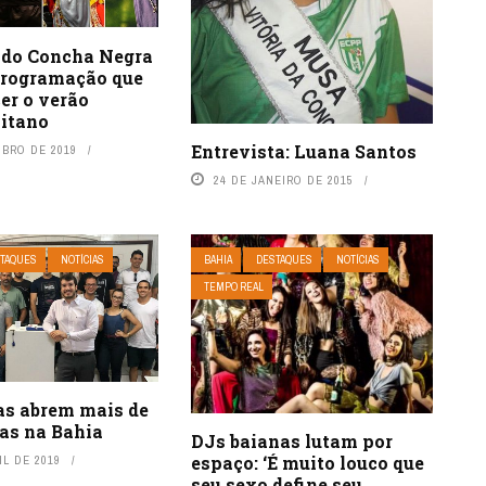
o do Concha Negra
programação que
er o verão
litano
Entrevista: Luana Santos
UBRO DE 2019
24 DE JANEIRO DE 2015
TAQUES
NOTÍCIAS
BAHIA
DESTAQUES
NOTÍCIAS
TEMPO REAL
as abrem mais de
gas na Bahia
DJs baianas lutam por
espaço: ‘É muito louco que
IL DE 2019
seu sexo define seu