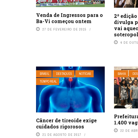
Venda de Ingressos para o
2ª ediçã
Ba-Vi começou ontem
divulga 
vai aquec
27 DE FEVEREIRO DE 2015
soteropo
4 DE OUT
BRASIL
DESTAQUES
NOTÍCIAS
BAHIA
DES
TEMPO REAL
Prefeitur
Câncer de tireoide exige
1.400 va
cuidados rigorosos
22 DE ABR
21 DE AGOSTO DE 2017