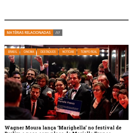
MATÉRIAS RELACIONADAS
///
BRASIL
CINEMA
DESTAQUES
NOTÍCIAS
TEMPO REAL
Wagner Moura lança ‘Marighella’ no festival de