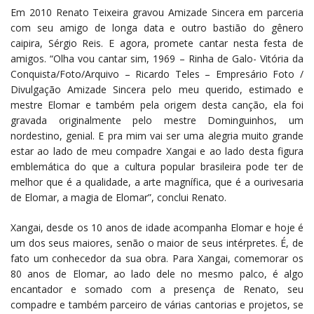
Em 2010 Renato Teixeira gravou Amizade Sincera em parceria
com seu amigo de longa data e outro bastião do gênero
caipira, Sérgio Reis. E agora, promete cantar nesta festa de
amigos. “Olha vou cantar sim, 1969 – Rinha de Galo- Vitória da
Conquista/Foto/Arquivo – Ricardo Teles – Empresário Foto /
Divulgação Amizade Sincera pelo meu querido, estimado e
mestre Elomar e também pela origem desta canção, ela foi
gravada originalmente pelo mestre Dominguinhos, um
nordestino, genial. E pra mim vai ser uma alegria muito grande
estar ao lado de meu compadre Xangai e ao lado desta figura
emblemática do que a cultura popular brasileira pode ter de
melhor que é a qualidade, a arte magnífica, que é a ourivesaria
de Elomar, a magia de Elomar”, conclui Renato.
Xangai, desde os 10 anos de idade acompanha Elomar e hoje é
um dos seus maiores, senão o maior de seus intérpretes. É, de
fato um conhecedor da sua obra. Para Xangai, comemorar os
80 anos de Elomar, ao lado dele no mesmo palco, é algo
encantador e somado com a presença de Renato, seu
compadre e também parceiro de várias cantorias e projetos, se