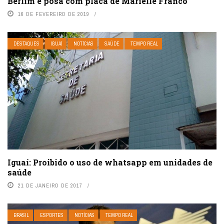
Berlim e posa com placa de Marielle Franco
16 DE FEVEREIRO DE 2019
DESTAQUES
IGUAÍ
NOTÍCIAS
SAÚDE
TEMPO REAL
Iguaí: Proibido o uso de whatsapp em unidades de
saúde
21 DE JANEIRO DE 2017
BRASIL
ESPORTES
NOTÍCIAS
TEMPO REAL