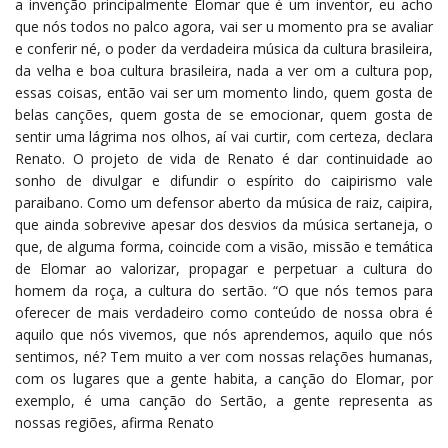
a invenção principalmente Elomar que é um inventor, eu acho
que nós todos no palco agora, vai ser u momento pra se avaliar
e conferir né, o poder da verdadeira música da cultura brasileira,
da velha e boa cultura brasileira, nada a ver om a cultura pop,
essas coisas, então vai ser um momento lindo, quem gosta de
belas canções, quem gosta de se emocionar, quem gosta de
sentir uma lágrima nos olhos, aí vai curtir, com certeza, declara
Renato. O projeto de vida de Renato é dar continuidade ao
sonho de divulgar e difundir o espírito do caipirismo vale
paraibano. Como um defensor aberto da música de raiz, caipira,
que ainda sobrevive apesar dos desvios da música sertaneja, o
que, de alguma forma, coincide com a visão, missão e temática
de Elomar ao valorizar, propagar e perpetuar a cultura do
homem da roça, a cultura do sertão. “O que nós temos para
oferecer de mais verdadeiro como conteúdo de nossa obra é
aquilo que nós vivemos, que nós aprendemos, aquilo que nós
sentimos, né? Tem muito a ver com nossas relações humanas,
com os lugares que a gente habita, a canção do Elomar, por
exemplo, é uma canção do Sertão, a gente representa as
nossas regiões, afirma Renato