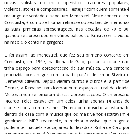
novas: solistas do meio operístico, cantores populares,
violeiros, atores e compositores. Festejar com quem somente é
malungo de verdade o sabe, um Menestrel. Neste concerto em
Conquista, é como se Elomar retirasse do seu baú de memórias
as suas primeiras apresentações, nas décadas de 70 e 80,
quando se apresentou em vários palcos do Brasil, com a violão
na mão e o canto na garganta.
E foi assim, ao menestrel, que fez seu primeiro concerto em
Conquista, em 1967, na Rinha de Galo, já que a cidade não
tinha espaço para apresentação da sua música. Uma cantoria
produzida por amigos com a participação de Ismar Silveira e
Demerval Oliveira. Depois vieram outros e outros e, a partir de
Elomar, a Rinha se transformou num espaço cultural da cidade.
Muitos ainda se lembram destas apresentações. O empresário
Ricardo Teles estava em um deles, tinha apenas 14 anos de
idade e conta com detalhes. “Eu era bem novinho acostumado
dentro de casa com a música que os mais velhos escutavam e
geralmente MPB realmente, a melhor possível que a gente
poderia ter naquela época, aí eu fui levado à Rinha de Galo por
alguns irmãos que já frequentavam e faziam parte e aí eu tive a