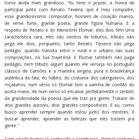
torna ainda mais grandioso. “Eu terei o prazer, a honra de
participar junto com Renato Texeira, que é meu compadre,
esse grandiosíssimo compositor, homem de coração manso,
de verve forte, grande poeta, grande figura humana. E a
respeito de Renato e do Menestrel Elomar, eles dois têm uma
característica rara, eles são isentos de tributos, tributo não
pega ele dois, porquanto, tanto Renato Teixeira não pega
pedágio, quando transita entre o rural e o urbano nas suas
composições, na sua trajetória. E Elomar também não paga
pedágio, nem tributo algum quando ele verseja no português
clássico de Camões e a maneira singela, pura e brasilerança
autêntica da fala, do hábito, do costume dos catingueiros, dos
roçalianos; num verso só Elomar tem a varinha de condão do
poeta maior, de num verso só encaixar perfeitamente o sentido
da grandiosidade da poesia que ele traz pra gente. Tratase de
dois grandes autores, dois grandes compositores. E eu, como
busco aprender sempre quando estou junto dos mestres, é
buscar aprender, aprender as belezas que eles trazem pra
gente.”
Com aquele humor já conhecido e espirituoso, Elomar costuma