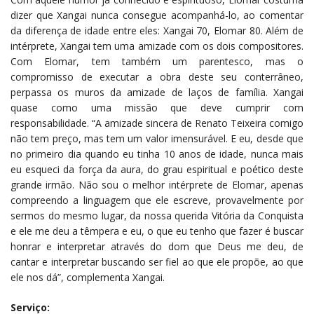
dizer que Xangai nunca consegue acompanhá-lo, ao comentar
da diferença de idade entre eles: Xangai 70, Elomar 80. Além de
intérprete, Xangai tem uma amizade com os dois compositores.
Com Elomar, tem também um parentesco, mas o
compromisso de executar a obra deste seu conterrâneo,
perpassa os muros da amizade de laços de família. Xangai
quase como uma missão que deve cumprir com
responsabilidade. “A amizade sincera de Renato Teixeira comigo
não tem preço, mas tem um valor imensurável. E eu, desde que
no primeiro dia quando eu tinha 10 anos de idade, nunca mais
eu esqueci da força da aura, do grau espiritual e poético deste
grande irmão. Não sou o melhor intérprete de Elomar, apenas
compreendo a linguagem que ele escreve, provavelmente por
sermos do mesmo lugar, da nossa querida Vitória da Conquista
e ele me deu a têmpera e eu, o que eu tenho que fazer é buscar
honrar e interpretar através do dom que Deus me deu, de
cantar e interpretar buscando ser fiel ao que ele propõe, ao que
ele nos dá”, complementa Xangai.
Serviço: