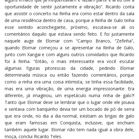
oportunidade de sentir justamente a vibração”. Ricardo conta
que assistir o concerto na Rinha era como estar dentro da sala
de uma residência dentro de casa, porque a Rinha de Galo tinha
esse sentido aconchegante, próximo, escutava-se ali os
comentários daquilo que estava sendo feito. E foi justamente
naquele auge de Elomar com “Campo Branco, “Zefinha”,
quando Elomar começou a se apresentar na Rinha de Galo,
junto com Xangai e com alguns outros convidados que Ricardo
foi à Rinha. “Então, o mais interessante era você escutar
algumas figuras pitorescas da cidade, pedindo Elomar
determinada música ou então fazendo comentários, porque
como a rinha era uma coisa intimista, se tinha essa facilidade,
mas era uma vibração, de uma energia impressionante. Era
diferente, já imaginou, um espetáculo numa rinha de galo?!
Tanto que Elomar deve se lembrar que o lugar onde ele pisava
e sentava com banquinho devia ter um bocado de pó de serra
que era onde, no dia a dia normal, existiam as brigas de galo
que eram famosas em Conquista, inclusive, que enchiam
também aquele lugar. Elomar não tem nada igual a obra dele,
moça, conclui Ricardo Teles.