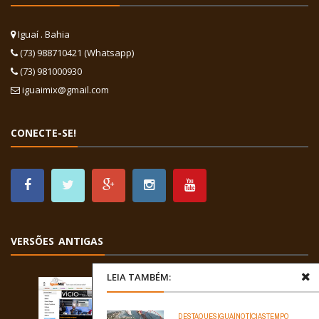
Iguaí . Bahia
(73) 988710421 (Whatsapp)
(73) 981000930
iguaimix@gmail.com
CONECTE-SE!
VERSÕES ANTIGAS
LEIA TAMBÉM:
DESTAQUES
IGUAÍ
NOTÍCIAS
TEMPO