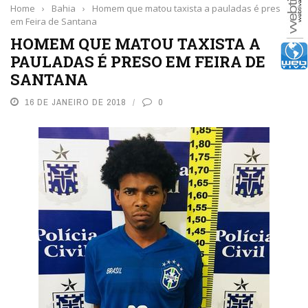
Home
›
Bahia
›
Homem que matou taxista a pauladas é preso
em Feira de Santana
HOMEM QUE MATOU TAXISTA A
PAULADAS É PRESO EM FEIRA DE
SANTANA
16 DE JANEIRO DE 2018
0