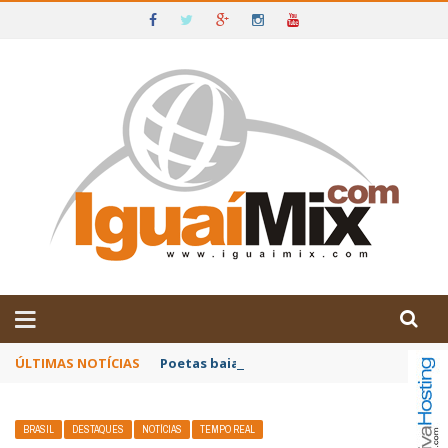
DE IGUAÍ E SUDOESTE DA BAHIA
ÚLTIMAS NOTÍCIAS
Poetas baianos representam o Brasil no XX
BRASIL
DESTAQUES
NOTÍCIAS
TEMPO REAL