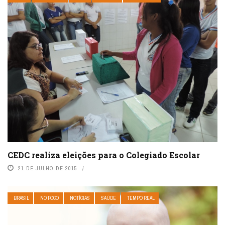
CEDC realiza eleições para o Colegiado Escolar
21 DE JULHO DE 2015
BRASIL
NO FOCO
NOTÍCIAS
SAÚDE
TEMPO REAL