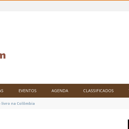
AS
EVENTOS
AGENDA
CLASSIFICADOS
tam o Brasil no XXIV Parlamento Internacional de Escritores, na C