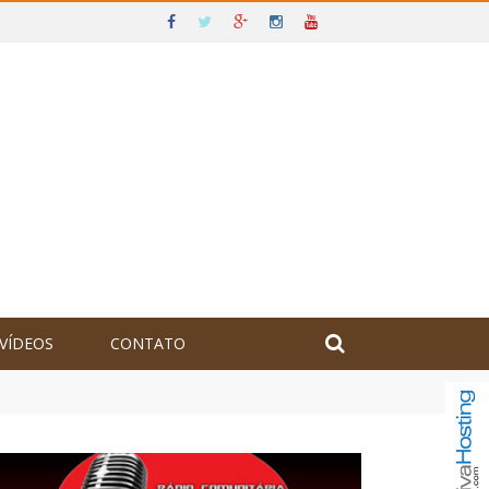
VÍDEOS
CONTATO
olômbia