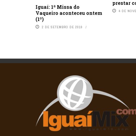
prestar c
Iguaí: 1ª Missa do
4 DE NOV
Vaqueiro aconteceu ontem
(1º)
2 DE SETEMBRO DE 2019