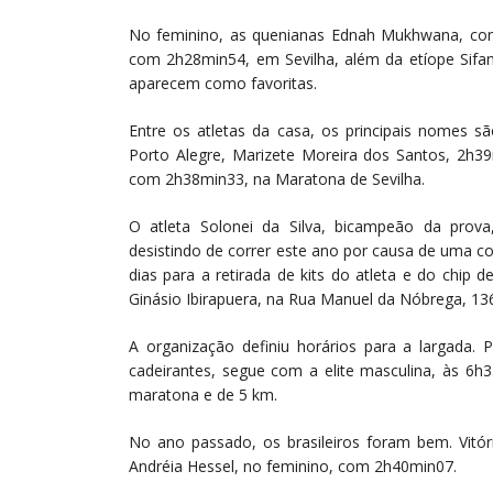
No feminino, as quenianas Ednah Mukhwana, com
com 2h28min54, em Sevilha, além da etíope Sif
aparecem como favoritas.
Entre os atletas da casa, os principais nomes 
Porto Alegre, Marizete Moreira dos Santos, 2h3
com 2h38min33, na Maratona de Sevilha.
O atleta Solonei da Silva, bicampeão da prov
desistindo de correr este ano por causa de uma c
dias para a retirada de kits do atleta e do chip
Ginásio Ibirapuera, na Rua Manuel da Nóbrega, 13
A organização definiu horários para a largad
cadeirantes, segue com a elite masculina, às 6h3
maratona e de 5 km.
No ano passado, os brasileiros foram bem. Vitór
Andréia Hessel, no feminino, com 2h40min07.