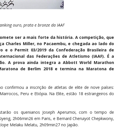
anking ouro, prata e bronze da IAAF
romete ser a mais forte da história. A competição, que
ça Charles Miller, no Pacaembu, e chegada ao lado do
ro e o Permit 03/2019 da Confederação Brasileira de
ternacional das Federações de Atletismo (IAAF). É a
ção. A prova ainda integra a Abbott World Marathon
Maratona de Berlim 2018 e termina na Maratona de
confirmou a inscrição de atletas de elite de nove países:
, Marrocos, Peru e Etiópia. Na Elite, estão 18 estrangeiros do
 estarão os quenianos Joseph Aperumoi, com o tempo de
yeng, 2h06min26 em Paris, e Bernard Cheruiyot Chepkwony,
tíope Melaku Melatu, 2h09min27 no Japão.