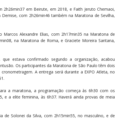
 2h26min37 em Beirute, em 2018, e Faith Jeruto Chemaoi,
an Demise, com 2h26min46 também na Maratona de Sevilha,
são Marcos Alexandre Elias, com 2h17min35 na Maratona de
9min08, na Maratona de Roma, e Graciete Moreira Santana,
a, que estava confirmado segundo a organização, acabou
ontusão. Os participantes da Maratona de São Paulo têm dois
 de cronometragem. A entrega será durante a EXPO Atleta, no
61.
a. Para a maratona, a programação começa às 6h30 com os
5, e a elite feminina, às 6h37. Haverá ainda provas de meia
ia de Solonei da Silva, com 2h15min55, no masculino, e de