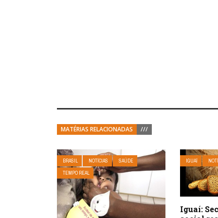
MATÉRIAS RELACIONADAS
///
BRASIL
NOTÍCIAS
SAÚDE
IGUAÍ
NOT
TEMPO REAL
Iguaí: Se