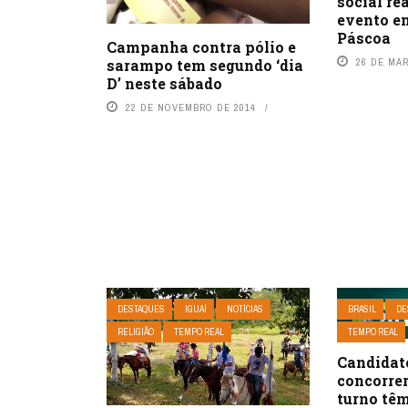
social re
evento e
Páscoa
Campanha contra pólio e
26 DE MA
sarampo tem segundo ‘dia
D’ neste sábado
22 DE NOVEMBRO DE 2014
DESTAQUES
IGUAÍ
NOTÍCIAS
BRASIL
DE
RELIGIÃO
TEMPO REAL
TEMPO REAL
Candidat
concorre
turno têm