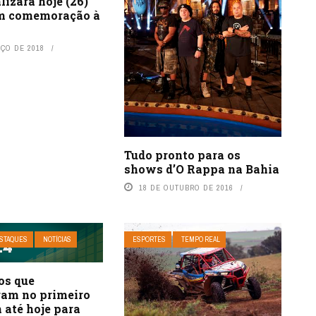
alizará hoje (26)
m comemoração à
RÇO DE 2018
Tudo pronto para os
shows d’O Rappa na Bahia
18 DE OUTUBRO DE 2016
STAQUES
NOTÍCIAS
ESPORTES
TEMPO REAL
os que
ram no primeiro
 até hoje para