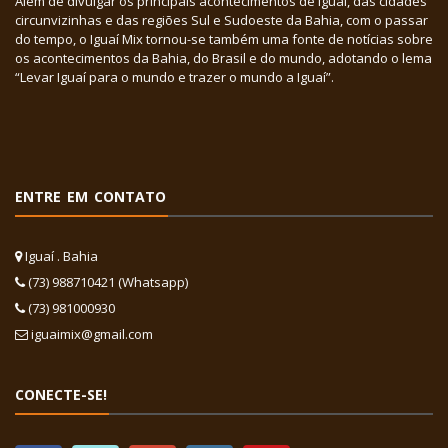
Além de divulgar os principais acontecimentos de Iguaí, das cidades
circunvizinhas e das regiões Sul e Sudoeste da Bahia, com o passar
do tempo, o Iguaí Mix tornou-se também uma fonte de notícias sobre
os acontecimentos da Bahia, do Brasil e do mundo, adotando o lema
“Levar Iguaí para o mundo e trazer o mundo a Iguaí”.
ENTRE EM CONTATO
Iguaí . Bahia
(73) 988710421 (Whatsapp)
(73) 981000930
iguaimix@gmail.com
CONECTE-SE!