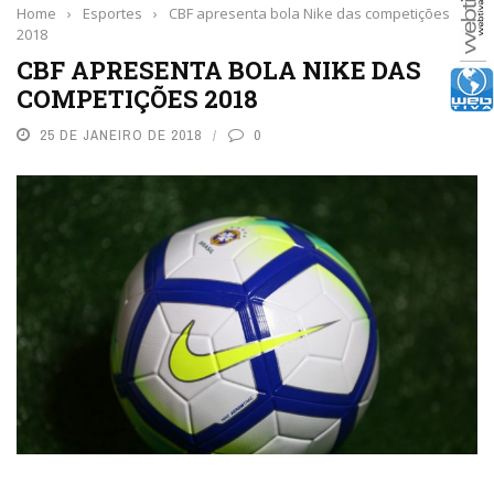
Home
›
Esportes
›
CBF apresenta bola Nike das competições
2018
CBF APRESENTA BOLA NIKE DAS
COMPETIÇÕES 2018
25 DE JANEIRO DE 2018
0