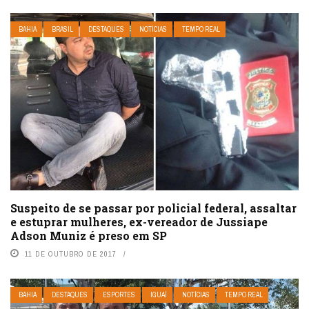
BAHIA
BRASIL
DESTAQUES
NOTÍCIAS
TEMPO REAL
Suspeito de se passar por policial federal, assaltar
e estuprar mulheres, ex-vereador de Jussiape
Adson Muniz é preso em SP
11 DE OUTUBRO DE 2017
BAHIA
DESTAQUES
ESPORTES
IGUAÍ
NOTÍCIAS
TEMPO REAL