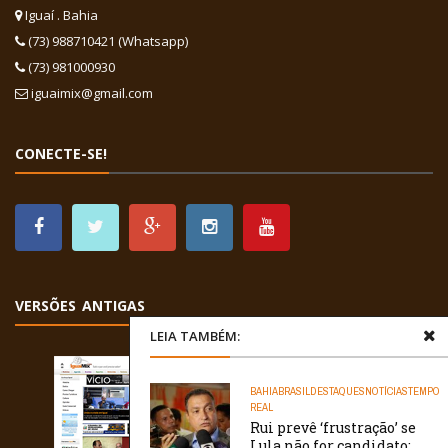
Iguaí . Bahia
(73) 988710421 (Whatsapp)
(73) 981000930
iguaimix@gmail.com
CONECTE-SE!
VERSÕES ANTIGAS
LEIA TAMBÉM:
BAHIA
BRASIL
DESTAQUES
NOTÍCIAS
TEMPO
REAL
Rui prevê ‘frustração’ se
Lula não for candidato;