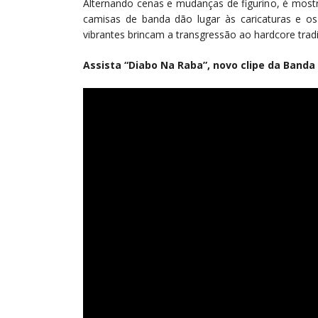
Alternando cenas e mudanças de figurino, é mostra
camisas de banda dão lugar às caricaturas e os
vibrantes brincam a transgressão ao hardcore tradi
Assista “Diabo Na Raba”, novo clipe da Band