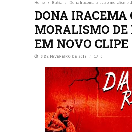
Home
›
Bahia
›
​Dona Iracema critica o moralismo 
​DONA IRACEMA 
MORALISMO DE 
EM NOVO CLIPE 
6 DE FEVEREIRO DE 2018
0