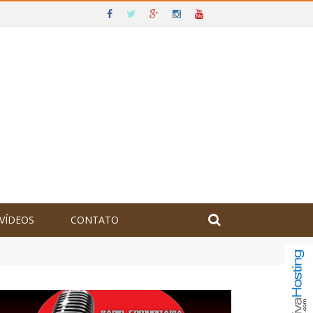
VÍDEOS
CONTATO
olômbia