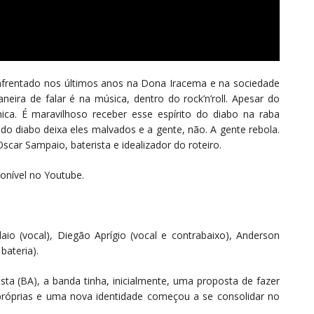
enfrentado nos últimos anos na Dona Iracema e na sociedade
eira de falar é na música, dentro do rock’n’roll. Apesar do
ica. É maravilhoso receber esse espírito do diabo na raba
do diabo deixa eles malvados e a gente, não. A gente rebola.
car Sampaio, baterista e idealizador do roteiro.
onível no Youtube.
o (vocal), Diegão Aprígio (vocal e contrabaixo), Anderson
bateria).
ta (BA), a banda tinha, inicialmente, uma proposta de fazer
róprias e uma nova identidade começou a se consolidar no