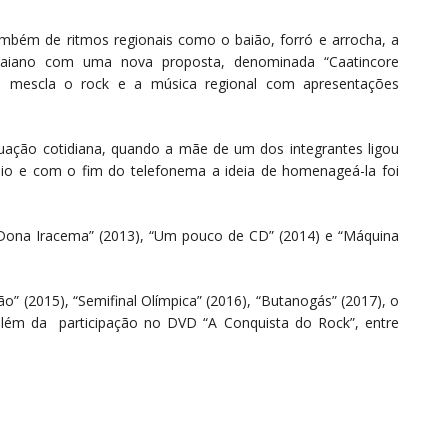
mbém de ritmos regionais como o baião, forró e arrocha, a
baiano com uma nova proposta, denominada “Caatincore
que mescla o rock e a música regional com apresentações
ação cotidiana, quando a mãe de um dos integrantes ligou
aio e com o fim do telefonema a ideia de homenageá-la foi
“Dona Iracema” (2013), “Um pouco de CD” (2014) e “Máquina
o” (2015), “Semifinal Olímpica” (2016), “Butanogás” (2017), o
, além da participação no DVD “A Conquista do Rock”, entre