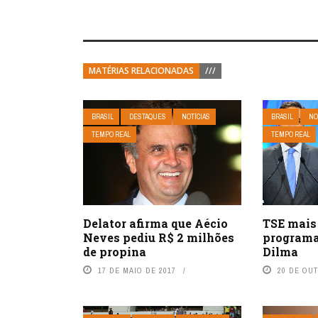
MATÉRIAS RELACIONADAS
///
BRASIL
DESTAQUES
NOTÍCIAS
BRASIL
NO
TEMPO REAL
TEMPO REAL
TSE mais 
Delator afirma que Aécio
programa
Neves pediu R$ 2 milhões
Dilma
de propina
20 DE OU
17 DE MAIO DE 2017