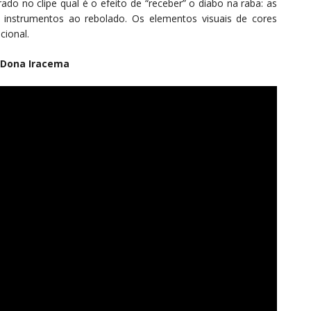
do no clipe qual é o efeito de “receber” o diabo na raba: as
 instrumentos ao rebolado. Os elementos visuais de cores
cional.
a Dona Iracema