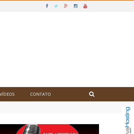
VÍDEOS
CONTATO
olômbia