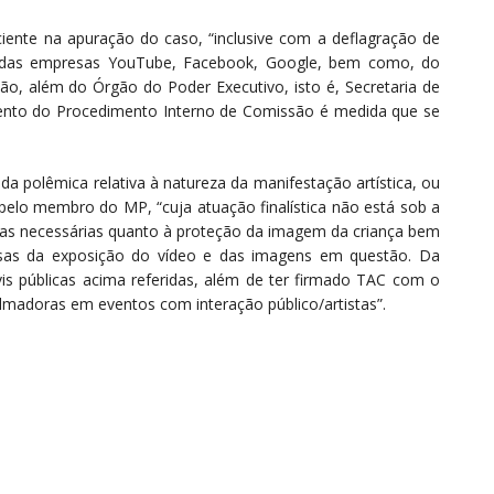
iente na apuração do caso, “inclusive com a deflagração de
ace das empresas YouTube, Facebook, Google, bem como, do
o, além do Órgão do Poder Executivo, isto é, Secretaria de
mento do Procedimento Interno de Comissão é medida que se
a polêmica relativa à natureza da manifestação artística, ou
elo membro do MP, “cuja atuação finalística não está sob a
as necessárias quanto à proteção da imagem da criança bem
sas da exposição do vídeo e das imagens em questão. Da
vis públicas acima referidas, além de ter firmado TAC com o
lmadoras em eventos com interação público/artistas”.