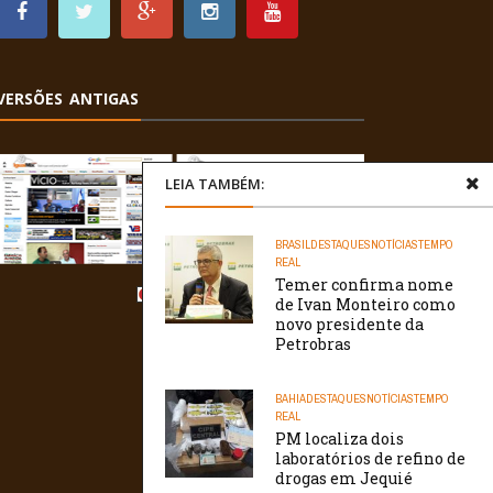
VERSÕES ANTIGAS
LEIA TAMBÉM:
BRASIL
DESTAQUES
NOTÍCIAS
TEMPO
REAL
Temer confirma nome
de Ivan Monteiro como
novo presidente da
Petrobras
BAHIA
DESTAQUES
NOTÍCIAS
TEMPO
REAL
PM localiza dois
laboratórios de refino de
drogas em Jequié