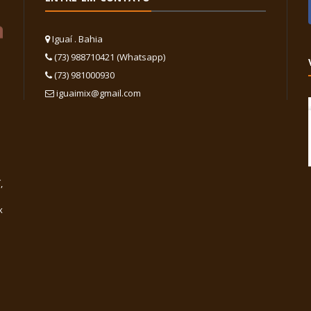
Iguaí . Bahia
(73) 988710421 (Whatsapp)
(73) 981000930
iguaimix@gmail.com
,
x