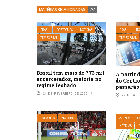
MATÉRIAS RELACIONADAS
///
BRASIL
DESTAQUES
NOTÍCIAS
BRASIL
NO
TEMPO REAL
TEMPO REAL
Brasil tem mais de 773 mil
A partir 
encarcerados, maioria no
do Centro
regime fechado
passarão 
14 DE FEVEREIRO DE 2020
27 DE ABR
ESPORTES
NOTÍCIAS
AGENDA
B
NOTÍCIAS