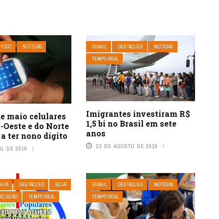
 FOCO
NOTÍCIAS
BRASIL
DESTAQUES
NOTÍCIAS
TEMPO REAL
Imigrantes investiram R$
de maio celulares
1,5 bi no Brasil em sete
-Oeste e do Norte
anos
a ter nono dígito
23 DE AGOSTO DE 2019
IL DE 2016
AHIA
DESTAQUES
IGUAÍ
BRASIL
DESTAQUES
NOTÍCIAS
RELIGIÃO
TEMPO REAL
TEMPO REAL