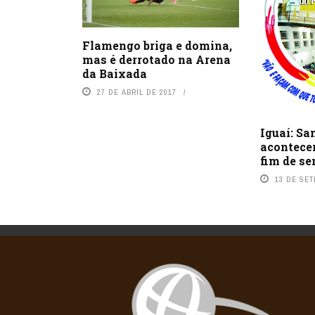
Flamengo briga e domina,
mas é derrotado na Arena
da Baixada
27 DE ABRIL DE 2017
Iguaí: Sa
acontece
fim de s
13 DE SE