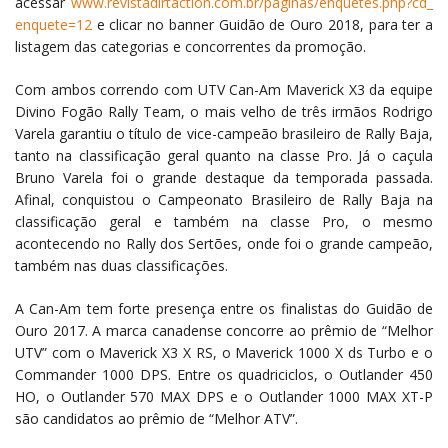
acessar
www.revistadirtaction.com.br/
paginas/enquetes.php?cd_
enquete=12
e clicar no banner Guidão de Ouro 2018, para ter a
listagem das categorias e concorrentes da promoção.
Com ambos correndo com UTV Can-Am Maverick X3 da equipe
Divino Fogão Rally Team, o mais velho de três irmãos Rodrigo
Varela garantiu o título de vice-campeão brasileiro de Rally Baja,
tanto na classificação geral quanto na classe Pro. Já o caçula
Bruno Varela foi o grande destaque da temporada passada.
Afinal, conquistou o Campeonato Brasileiro de Rally Baja na
classificação geral e também na classe Pro, o mesmo
acontecendo no Rally dos Sertões, onde foi o grande campeão,
também nas duas classificações.
A Can-Am tem forte presença entre os finalistas do Guidão de
Ouro 2017. A marca canadense concorre ao prêmio de “Melhor
UTV” com o Maverick X3 X RS, o Maverick 1000 X ds Turbo e o
Commander 1000 DPS. Entre os quadriciclos, o Outlander 450
HO, o Outlander 570 MAX DPS e o Outlander 1000 MAX XT-P
são candidatos ao prêmio de “Melhor ATV”.