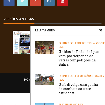
VERSÕES ANTIGAS
LEIA TAMBÉM:
BAHIA
DESTAQUES
ESPORTES
IGUAÍ
NOTÍCIA
REAL
Unidos do Pedal de Iguaí
vem participando de
várias competições na
Bahia
BAHIA
DESTAQUES
EDUCAÇÃO
NOTÍCIAS
TEM
HOME
EQUIPE
O PORTAL
CONTATO
REAL
Uefs divulga campanha
/// WebtivaHOSTING
de combate ao trote
estudantil
ESPORTES
TEMPO REAL