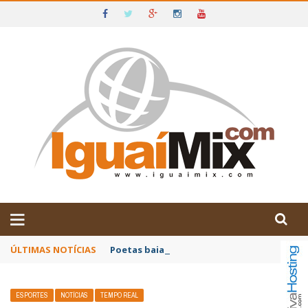
DE IGUAÍ E SUDOESTE DA BAHIA
ÚLTIMAS NOTÍCIAS
Poetas baianos representam o Brasil no XX
ESPORTES
NOTÍCIAS
TEMPO REAL