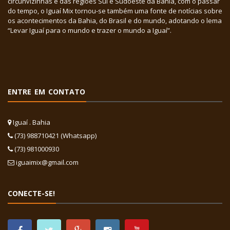
circunvizinhas e das regiões Sul e Sudoeste da Bahia, com o passar
do tempo, o Iguaí Mix tornou-se também uma fonte de notícias sobre
os acontecimentos da Bahia, do Brasil e do mundo, adotando o lema
“Levar Iguaí para o mundo e trazer o mundo a Iguaí”.
ENTRE EM CONTATO
Iguaí . Bahia
(73) 988710421 (Whatsapp)
(73) 981000930
iguaimix@gmail.com
CONECTE-SE!