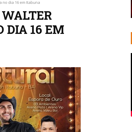
 no dia 16 em Itabuna
 WALTER
 DIA 16 EM