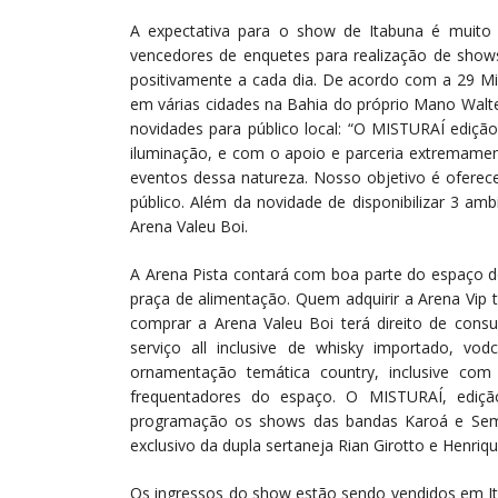
A expectativa para o show de Itabuna é muito
vencedores de enquetes para realização de show
positivamente a cada dia. De acordo com a 29 Mix
em várias cidades na Bahia do próprio Mano Walte
novidades para público local: “O MISTURAÍ ediç
iluminação, e com o apoio e parceria extremame
eventos dessa natureza. Nosso objetivo é oferec
público. Além da novidade de disponibilizar 3 amb
Arena Valeu Boi.
A Arena Pista contará com boa parte do espaço d
praça de alimentação. Quem adquirir a Arena Vip t
comprar a Arena Valeu Boi terá direito de consu
serviço all inclusive de whisky importado, vo
ornamentação temática country, inclusive co
frequentadores do espaço. O MISTURAÍ, ediç
programação os shows das bandas Karoá e Sem
exclusivo da dupla sertaneja Rian Girotto e Henriqu
Os ingressos do show estão sendo vendidos em It