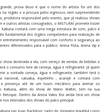
 grande, prova disso é que o nome do artista foi um dos
s na região e a procura pelos ingressos vem surpreendendo
, produtora responsável pelo evento, que já realizou shows
r e outros artistas consagrados, o MISTURAÍ promete trazer
ão Itabuna contará com uma mega estrutura de som, palco e
nte fundamental dos órgãos competentes para realização de
er entretenimento responsável com conforto e segurança ao
ientes diferenciados para o público: Arena Pista, Arena Vip e
o show destinada a ela, com serviço de vendas de bebidas e
erá o consumo livre de cerveja, água e refrigerante. Já quem
mir a vontade cerveja, água e refrigerante; também terá o
dca nacional, catuaba, espetinho , acarajé e contará com
m a presença até de um touro mecânico para animar os
ão Itabuna, além do show de Mano Walter, tem na sua
 Retoque. Dentro da Arena Valeu Boi ainda terá um show
e nos intervalos dos shows do palco principal.
abuna nas lojas Backdoor, tanto do shopping Jequitibá como