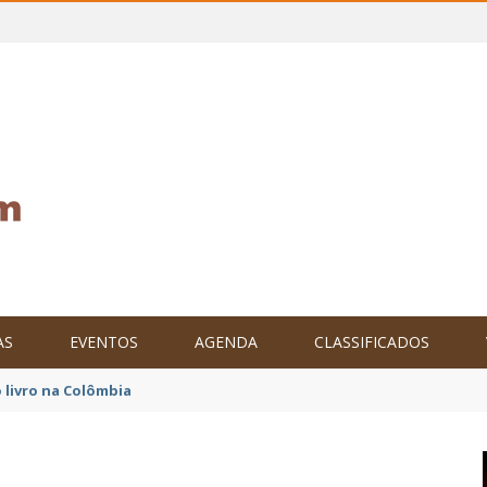
AS
EVENTOS
AGENDA
CLASSIFICADOS
tam o Brasil no XXIV Parlamento Internacional de Escritores, na C