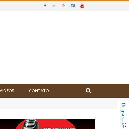
VÍDEOS
CONTATO
olômbia