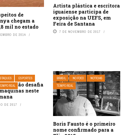
Artista plástica e escritora
iguaiense participa de
speitos de
exposição na UEFS, em
nya chegam a
Feira de Santana
,8 mil no estado
7 DE NOVEMBRO DE 2017
VEMBRO DE 2014
STAQUES
ESPORTES
BRASIL
NO FOCO
NOTÍCIAS
a Jalapão desafia
TEMPO REAL
TEMPO REAL
 máquinas neste
emana
HO DE 2017
Boris Fausto é o primeiro
nome confirmado para a