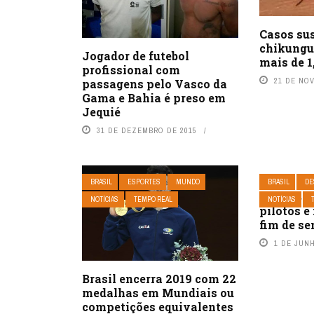
Casos su
chikungu
Jogador de futebol
mais de 1
profissional com
21 DE NO
passagens pelo Vasco da
Gama e Bahia é preso em
Jequié
31 DE DEZEMBRO DE 2015
BRASIL
ESPORTES
MUNDO
BRASIL
DE
Rally Baj
NOTÍCIAS
TEMPO REAL
NOTÍCIAS
pilotos e
fim de s
1 DE JUN
Brasil encerra 2019 com 22
medalhas em Mundiais ou
competições equivalentes