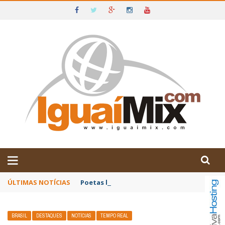
DE IGUAÍ E SUDOESTE DA BAHIA
ÚLTIMAS NOTÍCIAS
Poetas baianos representam o Brasil no XX
BRASIL
DESTAQUES
NOTÍCIAS
TEMPO REAL