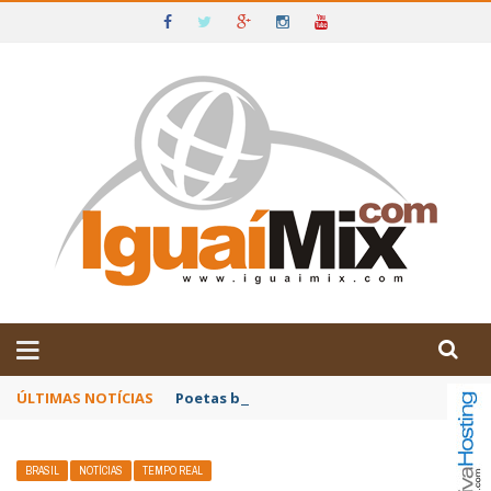
DE IGUAÍ E SUDOESTE DA BAHIA
ÚLTIMAS NOTÍCIAS
Poetas baianos representam o Brasil no XX
BRASIL
NOTÍCIAS
TEMPO REAL