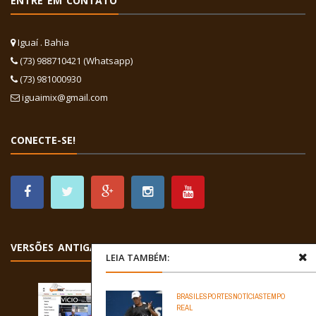
ENTRE EM CONTATO
Iguaí . Bahia
(73) 988710421 (Whatsapp)
(73) 981000930
iguaimix@gmail.com
CONECTE-SE!
VERSÕES ANTIGAS
LEIA TAMBÉM:
BRASIL
ESPORTES
NOTÍCIAS
TEMPO
REAL