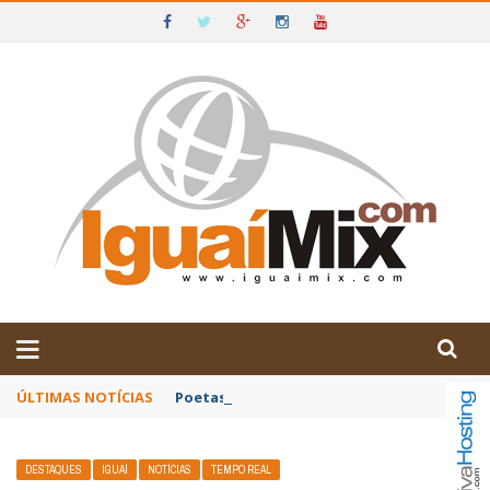
DE IGUAÍ E SUDOESTE DA BAHIA
ÚLTIMAS NOTÍCIAS
Poetas baianos representam o Brasil no XX
DESTAQUES
IGUAÍ
NOTÍCIAS
TEMPO REAL