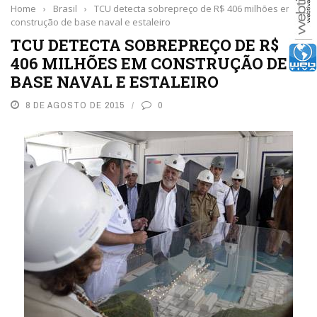
Home
›
Brasil
›
TCU detecta sobrepreço de R$ 406 milhões em
construção de base naval e estaleiro
TCU DETECTA SOBREPREÇO DE R$
406 MILHÕES EM CONSTRUÇÃO DE
BASE NAVAL E ESTALEIRO
8 DE AGOSTO DE 2015
0