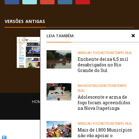
VERSÕES ANTIGAS
LEIA TAMBÉM:
BRASIL
NO FOCO
NOTÍCIAS
TEMPO REAL
Enchente deixa 6,5 mil
desabrigados no Rio
Grande do Sul
BAHIA
DESTAQUES
NOTÍCIAS
TEMPO
REAL
Adolescente e arma de
HOME
EQUIPE
O PORTAL
CONTATO
fogo foram apreendidos
na Nova Itapetinga
/// WebtivaHOSTING
BRASIL
NO FOCO
NOTÍCIAS
TEMPO REAL
Mais de 1.800 Municípios
não vão apoiar o