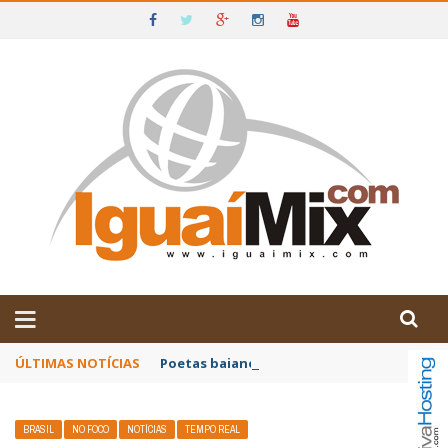
DE IGUAÍ E SUDOESTE DA BAHIA
ÚLTIMAS NOTÍCIAS
Poetas baianos representam o Brasil no XX
BRASIL
NO FOCO
NOTÍCIAS
TEMPO REAL