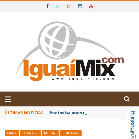
DE IGUAÍ E SUDOESTE DA BAHIA
ÚLTIMAS NOTÍCIAS
Poetas baianos representam o Brasil no XX
BRASIL
DESTAQUES
NOTÍCIAS
TEMPO REAL