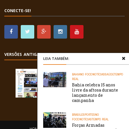
CONECTE-SE!
VERSÕES ANTIGAS
LEIA TAMBÉM:
BAHIA
NO FOCO
NOTÍCIAS
SAÚDE
TEMPO
REAL
Bahia celebra 15 anos
livre da aftosa durante
lançamento de
campanha
BRASIL
ESPORTES
NO
FOCO
NOTÍCIAS
TEMPO REAL
Forças Armadas
HOME
EQUIPE
O PORTAL
CONTATO