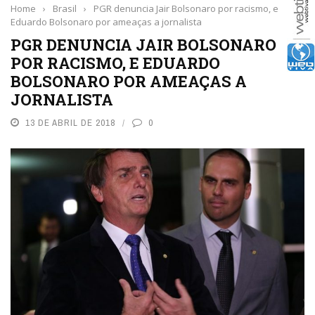
Home
›
Brasil
›
PGR denuncia Jair Bolsonaro por racismo, e
Eduardo Bolsonaro por ameaças a jornalista
PGR DENUNCIA JAIR BOLSONARO
POR RACISMO, E EDUARDO
BOLSONARO POR AMEAÇAS A
JORNALISTA
13 DE ABRIL DE 2018
0