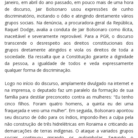
Janeiro, em abril do ano passado, em pouco mais de uma hora
de discurso, Jair Bolsonaro usou expressões de cunho
discriminatório, incitando o ódio e atingindo diretamente vários
grupos sociais. Na denúncia, a procuradora-geral da República,
Raquel Dodge, avalia a conduta de Jair Bolsonaro como ilícita,
inaceitável e severamente reprovável. Para a PGR, o discurso
transcende o desrespeito aos direitos constitucionais dos
grupos diretamente atingidos e viola os direitos de toda a
sociedade. Ela ressalta que a Constituição garante a dignidade
da pessoa, a igualdade de todos e veda expressamente
qualquer forma de discriminação.
Logo no início do discurso, amplamente divulgado na internet e
na imprensa, o deputado faz um paralelo da formação de sua
família para destilar preconceito contra as mulheres: “Eu tenho
cinco filhos. Foram quatro homens, a quinta eu dei uma
fraquejada e veio uma mulher”. Em seguida, Bolsonaro apontou
seu discurso de ódio para os índios, impondo-lhes a culpa pela
não construção de três hidrelétricas em Roraima e criticando as
demarcações de terras indígenas. O ataque a variados grupos
sociais continuou mirando os quilombolas. Segundo o