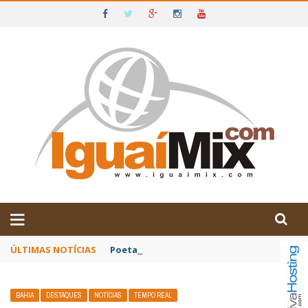
DE IGUAÍ E SUDOESTE DA BAHIA
ÚLTIMAS NOTÍCIAS
Poetas baianos representam o Brasil no XX
BAHIA
DESTAQUES
NOTÍCIAS
TEMPO REAL