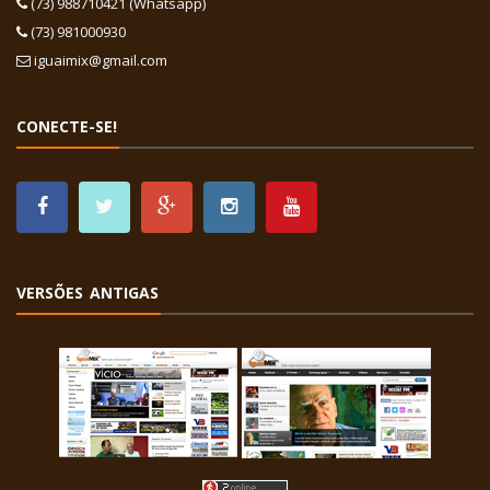
(73) 988710421 (Whatsapp)
(73) 981000930
iguaimix@gmail.com
CONECTE-SE!
VERSÕES ANTIGAS