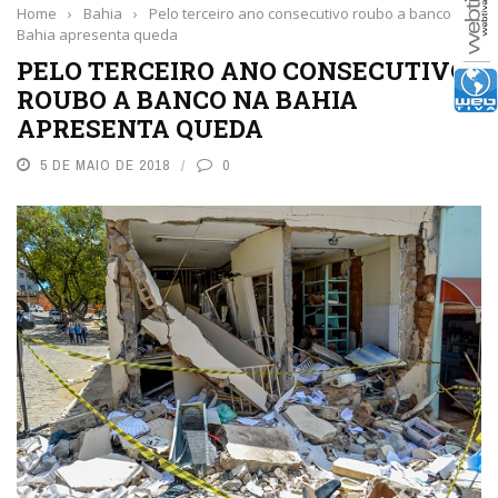
Home
›
Bahia
›
Pelo terceiro ano consecutivo roubo a banco na
Bahia apresenta queda
PELO TERCEIRO ANO CONSECUTIVO
ROUBO A BANCO NA BAHIA
APRESENTA QUEDA
5 DE MAIO DE 2018
0