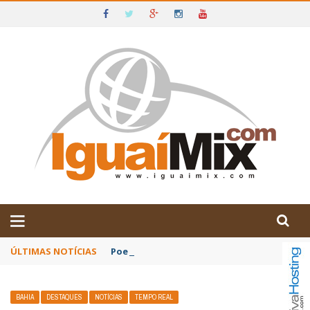
DE IGUAÍ E SUDOESTE DA BAHIA
ÚLTIMAS NOTÍCIAS
Poetas baianos representam o Brasil no XX
BAHIA
DESTAQUES
NOTÍCIAS
TEMPO REAL