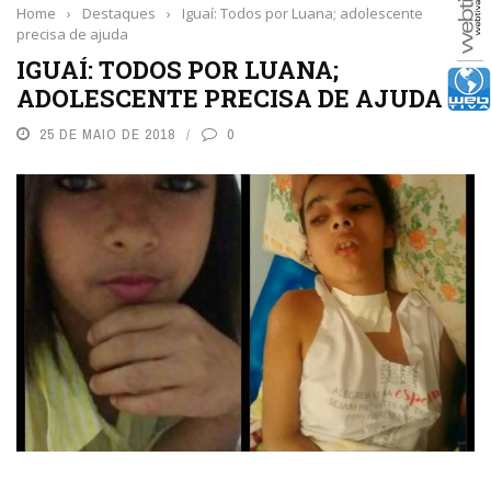
Home
›
Destaques
›
Iguaí: Todos por Luana; adolescente
precisa de ajuda
IGUAÍ: TODOS POR LUANA;
ADOLESCENTE PRECISA DE AJUDA
25 DE MAIO DE 2018
0