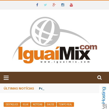
DE IGUAÍ E SUDOESTE DA BAHIA
ÚLTIMAS NOTÍCIAS
Poetas baianos representam o Brasil no XX
DESTAQUES
IGUAÍ
NOTÍCIAS
SAÚDE
TEMPO REAL