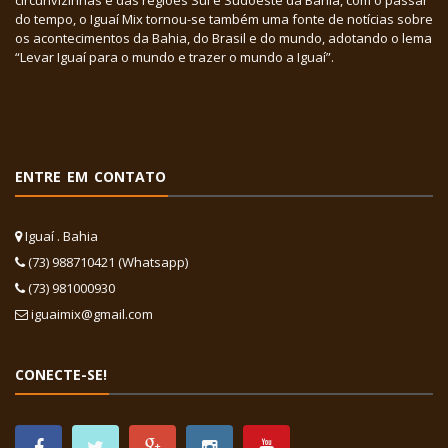
circunvizinhas e das regiões Sul e Sudoeste da Bahia, com o passar
do tempo, o Iguaí Mix tornou-se também uma fonte de notícias sobre
os acontecimentos da Bahia, do Brasil e do mundo, adotando o lema
“Levar Iguaí para o mundo e trazer o mundo a Iguaí”.
ENTRE EM CONTATO
Iguaí . Bahia
(73) 988710421 (Whatsapp)
(73) 981000930
iguaimix@gmail.com
CONECTE-SE!