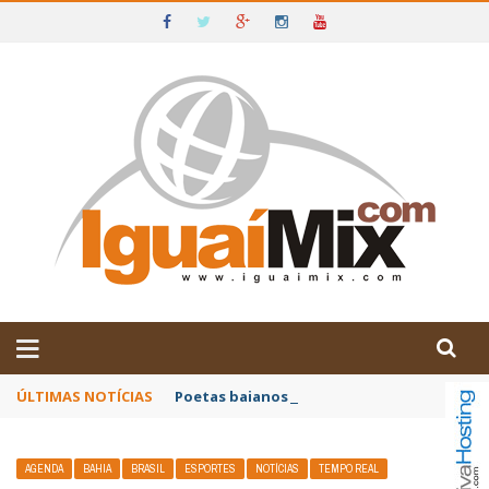
DE IGUAÍ E SUDOESTE DA BAHIA
ÚLTIMAS NOTÍCIAS
Poetas baianos representam o Brasil no XX
AGENDA
BAHIA
BRASIL
ESPORTES
NOTÍCIAS
TEMPO REAL